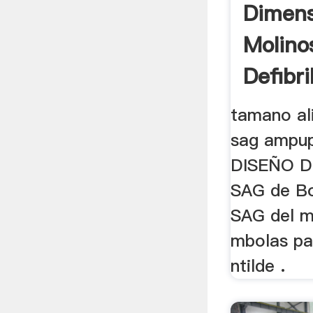
Dimens
Molino
Defibri
tamano al
sag ampup
DISEÑO 
SAG de Bo
SAG del m
mbolas pa
ntilde .