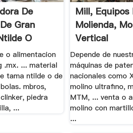
adora De
Mill, Equipos
 De Gran
Molienda, Mo
tilde O
Vertical
de o alimentacion
Depende de nuest
 .mx. ... material
máquinas de pate
e tama ntilde o de
nacionales como
 bolas. mbros,
molino ultrafino, 
clinker, piedra
MTM, ... venta o a
lla, ...
molino con martil
...