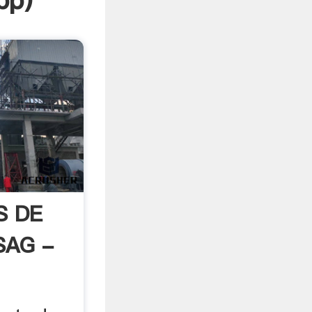
pp
)
S DE
SAG -