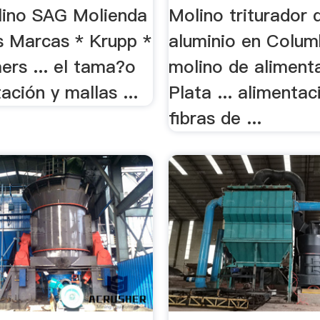
olino SAG Molienda
Molino triturador 
es Marcas * Krupp *
aluminio en Columb
mers ... el tama?o
molino de aliment
ación y mallas ...
Plata ... alimentac
fibras de ...