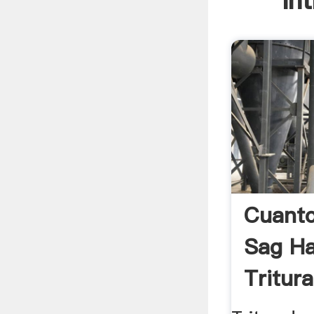
In
Cuanto
Sag Ha
Tritur