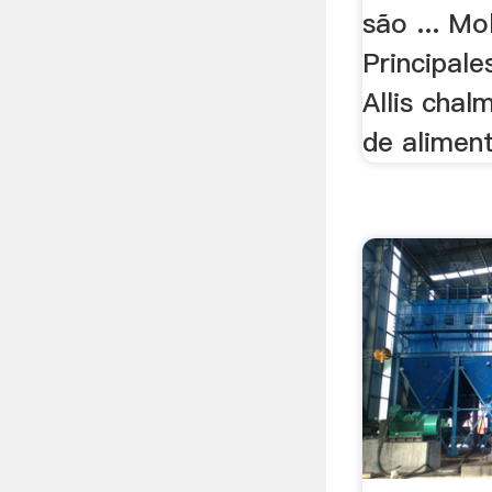
são ... M
Principal
Allis chal
de aliment