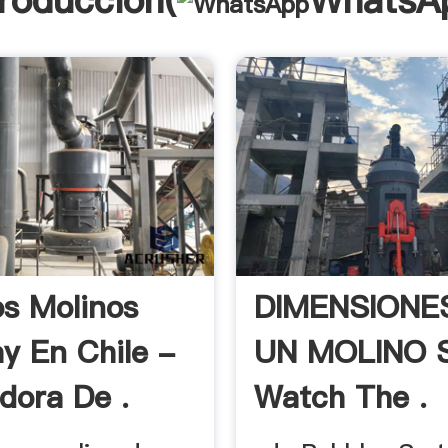
troducción(
WhatsA
s Molinos
DIMENSIONE
y En Chile -
UN MOLINO 
adora De .
Watch The .