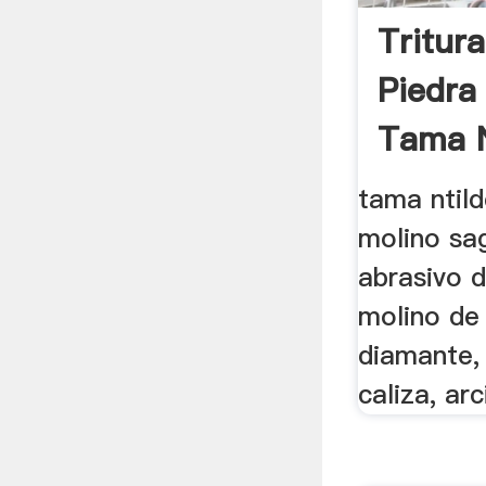
Tritur
Piedra
Tama N
tama ntil
molino sag
abrasivo d
molino de
diamante, 
caliza, arci