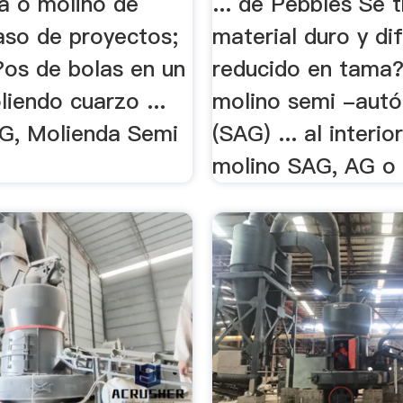
ra o molino de
... de Pebbles Se 
aso de proyectos;
material duro y dif
?os de bolas en un
reducido en tama?
iendo cuarzo ...
molino semi -aut
G, Molienda Semi
(SAG) ... al interio
molino SAG, AG o 