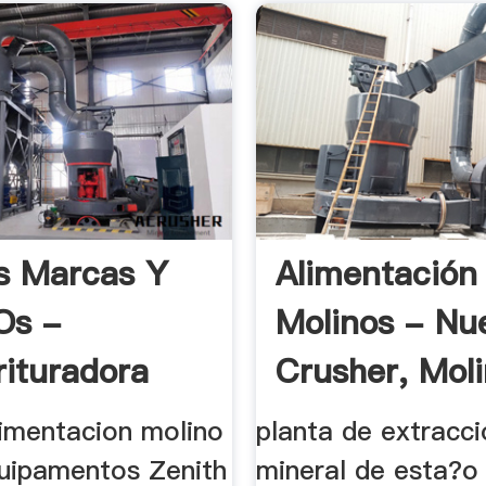
s Marcas Y
Alimentación
Os -
Molinos - Nu
rituradora
Crusher, Molin
imentacion molino
planta de extracci
uipamentos Zenith
mineral de esta?o 