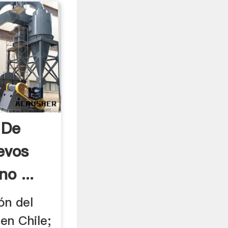
 De
evos
o ...
ón del
en Chile;