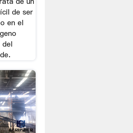
trata de un
ícil de ser
o en el
ógeno
r del
de.