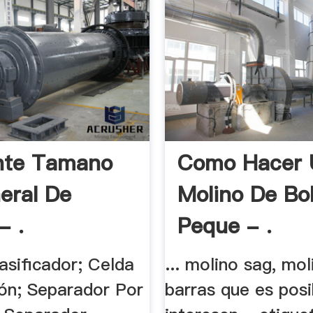
nte Tamano
Como Hacer 
eral De
Molino De Bo
- .
Peque - .
asificador; Celda
... molino sag, mo
ión; Separador Por
barras que es posi