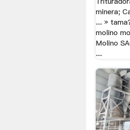
Triturado
minera; C
... » tama
molino mol
Molino SA
...