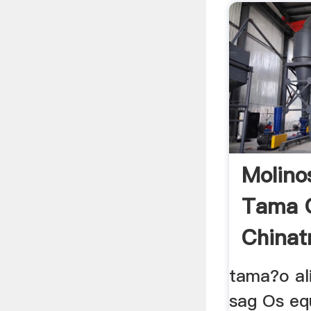
Molino
Tama 
Chinat
tama?o al
sag Os eq