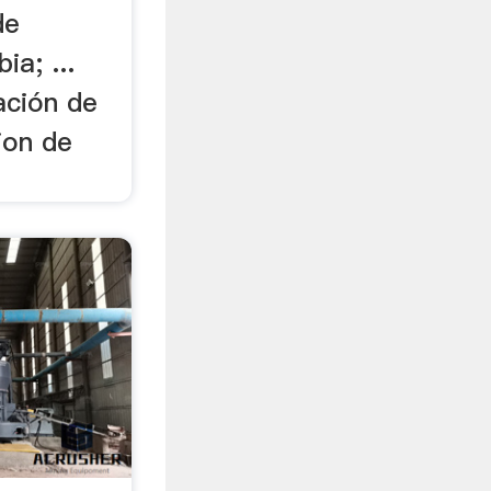
de
ia; ...
ación de
ion de