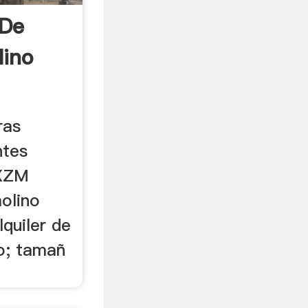
 De
lino
ras
ntes
 XZM
molino
lquiler de
lo; tamañ