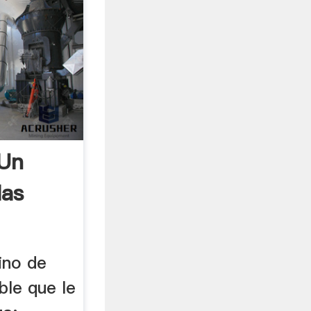
Un
las
lino de
ble que le