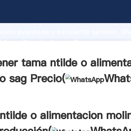
lde o alimentacion molino sag fabrican
o fuerte capacidad de producción, fue
ación avanzada y excelente servicio, Sh
lde o alimentacion molino sag proveed
 y aporta valores a todos los clientes.
ner tama ntilde o aliment
o sag Precio(
What
ntilde o alimentacion moli