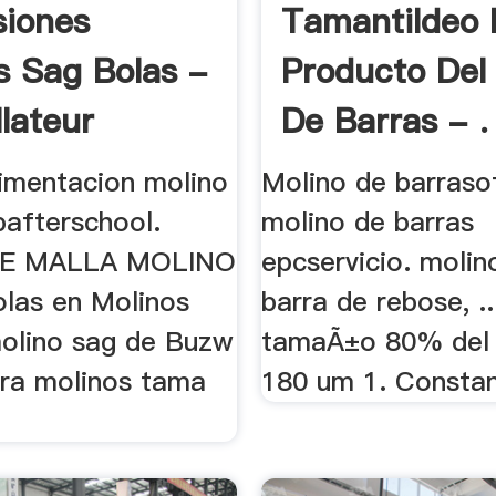
iones
Tamantildeo 
s Sag Bolas -
Producto Del
llateur
De Barras - .
imentacion molino
Molino de barraso
afterschool.
molino de barras
DE MALLA MOLINO
epcservicio. molin
las en Molinos
barra de rebose, .
olino sag de Buzw
tamaÃ±o 80% del 
ra molinos tama
180 um 1. Constant