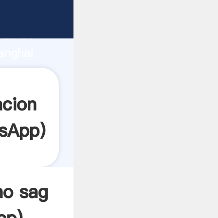
te
rza de
anghai
or crea
acion
sApp
)
no sag