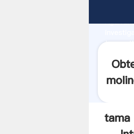
tama nti
Agarrand
investig
tama nti
el valor
Obte
molin
tama 