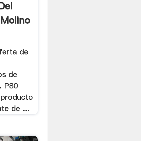
Del
 Molino
ferta de
os de
.. P80
producto
e de ...