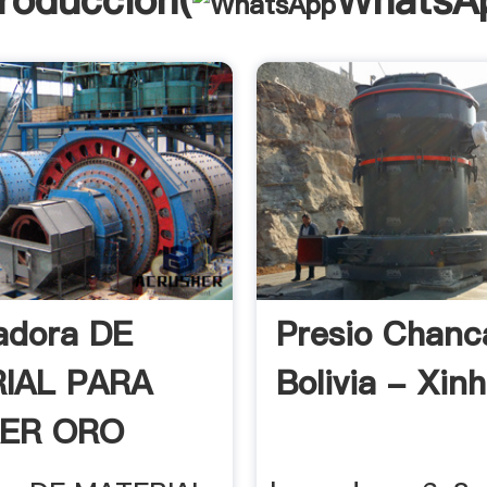
troducción(
WhatsA
adora DE
Presio Chanc
IAL PARA
Bolivia - Xinh
ER ORO