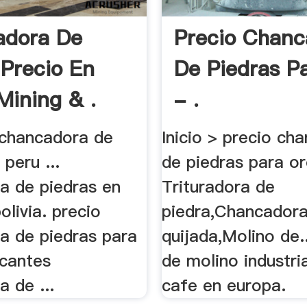
adora De
Precio Chanc
 Precio En
De Piedras P
Mining & .
- .
 chancadora de
Inicio > precio ch
 peru ...
de piedras para or
a de piedras en
Trituradora de
olivia. precio
piedra,Chancador
a de piedras para
quijada,Molino de.
icantes
de molino industri
 de ...
cafe en europa.