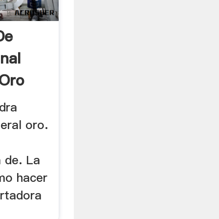
De
nal
 Oro
dra
eral oro.
 de. La
omo hacer
rtadora