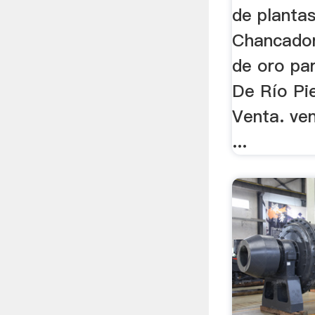
de planta
Chancador
de oro par
De Río Pi
Venta. ve
...