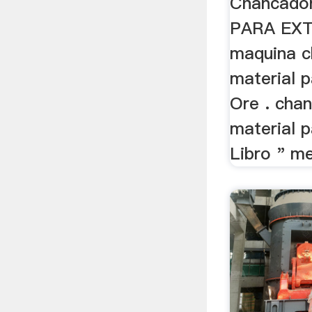
Chancado
PARA EX
maquina c
material p
Ore . cha
material p
Libro " m