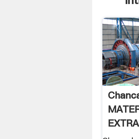
In
Chanc
MATER
EXTRA