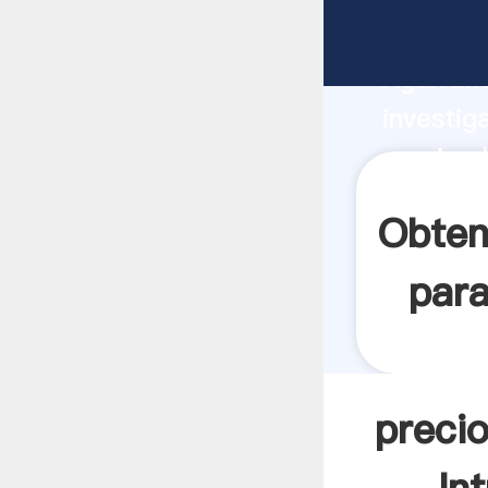
precio c
Agarrand
investig
precio c
el valor
Obten
para
preci