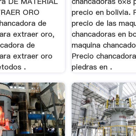
ra DE MATERIAL
chancadoras 6×8 
TRAER ORO
precio en bolivia.
hancadora de
precio de las maq
ara extraer oro,
chancadoras en bol
ncadora de
maquina chancador
ara extraer oro
Precio chancador
etodos .
piedras en .