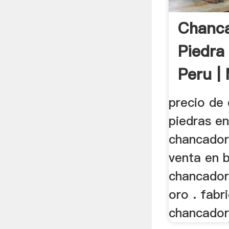
Chanc
Piedra
Peru | 
precio de
piedras en
chancador
venta en b
chancador
oro . fabr
chancadora