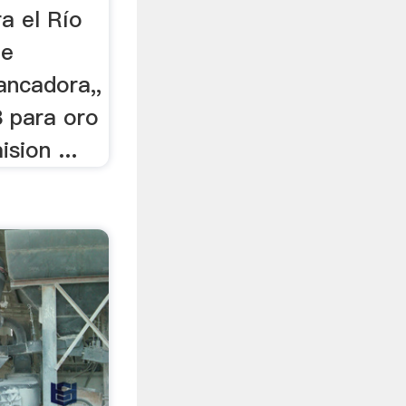
ra el Río
de
ancadora,,
8 para oro
ision ...