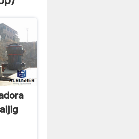
pp
)
adora
aijig