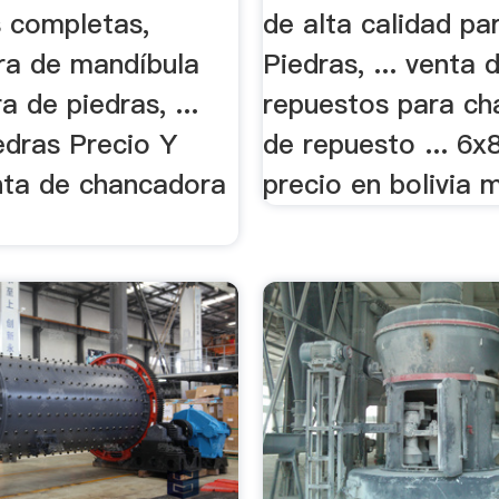
s completas,
de alta calidad pa
a de mandíbula
Piedras, ... venta 
a de piedras, ...
repuestos para ch
edras Precio Y
de repuesto ... 6x
nta de chancadora
precio en bolivia m