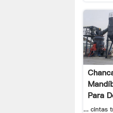
Chanc
Mandíb
Para D
... cintas