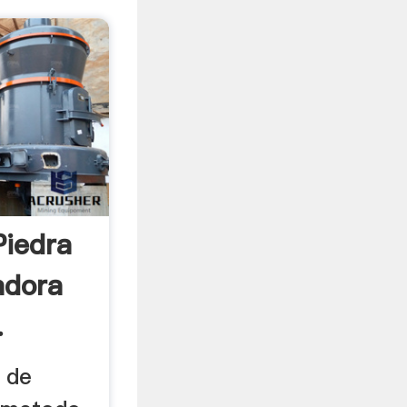
iedra
adora
.
 de