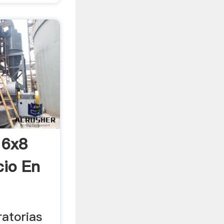
 6x8
cio En
atorias