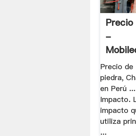
Precio
-
Mobile
Precio de
piedra, C
en Perú .
Impacto. 
impacto q
utiliza pr
...