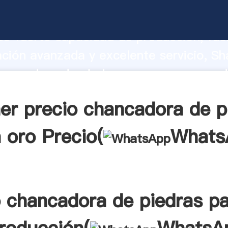
hancadora de piedras para oro fabrica
o fuerte capacidad de producción, fue
ación avanzada y excelente servicio, Sh
hancadora de piedras para oro proveed
 y aporta valores a todos los clientes.
er precio chancadora de p
 oro Precio(
Whats
o chancadora de piedras pa