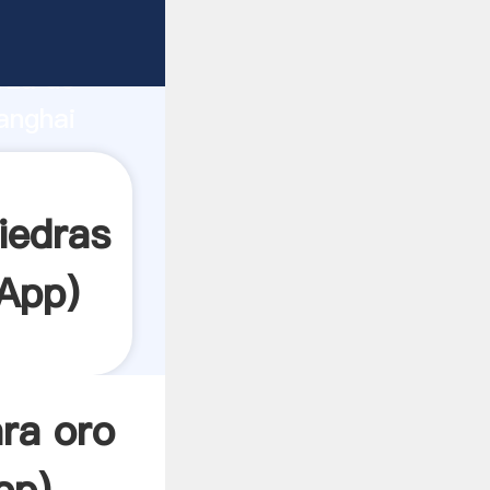
nte
rza de
anghai
or crea
iedras
App
)
ra oro