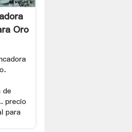
adora
ara Oro
ancadora
o.
a de
.. precio
al para