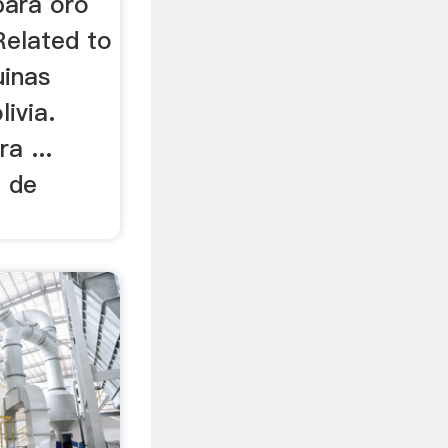
para oro
 Related to
uinas
ivia.
a ...
a de