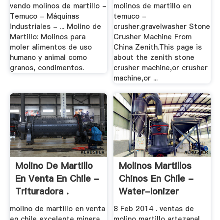
vendo molinos de martillo -
molinos de martillo en
Temuco - Máquinas
temuco -
industriales - ... Molino de
crusher.gravelwasher Stone
Martillo: Molinos para
Crusher Machine From
moler alimentos de uso
China Zenith.This page is
humano y animal como
about the zenith stone
granos, condimentos.
crusher machine,or crusher
machine,or ...
Molino De Martillo
Molinos Martillos
En Venta En Chile -
Chinos En Chile -
Trituradora .
Water-Ionizer
molino de martillo en venta
8 Feb 2014 . ventas de
en chile excelente minera
molino martillo artezanal