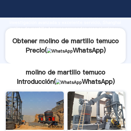
molino de martillo temuco fabricante Agarrando
fuerte capacidad de producción, fuerza de
investigación avanzada y excelente servicio, Shanghai
molino de martillo temuco proveedor crea el valor y
aporta valores a todos los clientes.
Obtener molino de martillo temuco
Precio(
WhatsApp
)
molino de martillo temuco
Introducción(
WhatsApp
)