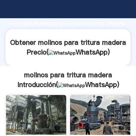
molinos para tritura madera fabricante Agarrando
fuerte capacidad de producción, fuerza de
investigación avanzada y excelente servicio, Shanghai
molinos para tritura madera proveedor crea el valor y
aporta valores a todos los clientes.
Obtener molinos para tritura madera
Precio(
WhatsApp
)
molinos para tritura madera
Introducción(
WhatsApp
)