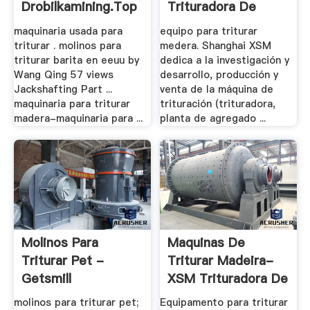
Drobilkamining.top
Trituradora De
Cono
maquinaria usada para
equipo para triturar
triturar . molinos para
medera. Shanghai XSM
triturar barita en eeuu by
dedica a la investigación y
Wang Qing 57 views
desarrollo, producción y
Jackshafting Part ...
venta de la máquina de
maquinaria para triturar
trituración (trituradora,
madera-maquinaria para ...
planta de agregado ...
Molinos Para
Maquinas De
Triturar Pet -
Triturar Madeira-
Getsmill
XSM Trituradora De
.
molinos para triturar pet;
Equipamento para triturar