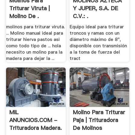
Molinos Para
MOLINOS AZTECA
Triturar Viruta |
Y JUPER, S.A. DE
Molino De .
C.V.: .
molinos para triturar viruta.
Equipo ideal para triturar
... Molino manual ideal para
troncos y ramas con un
triturar hierva pastos asi
diámetro máximo de 8",
como todo tipo de ... hola
disponible con transmisión
necesito un molino para la
a la toma de fuerza del
madera para dejar la ...
tract
MIL
Molino Para Triturar
ANUNCIOS.COM -
Paja | Trituradora
Trituradora Madera.
De Molinos