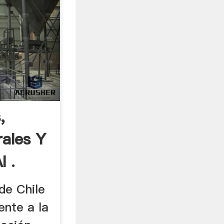
,
rales Y
l .
de Chile
ente a la