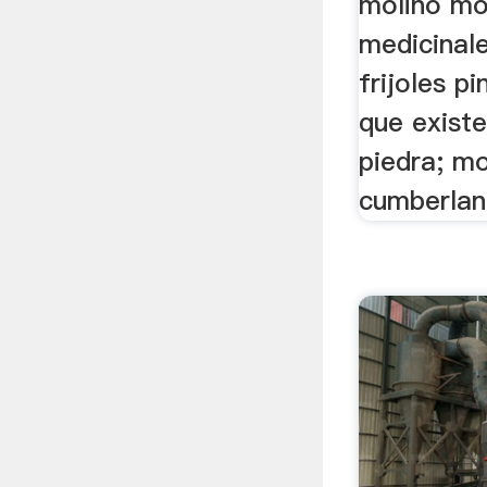
molino mo
medicinal
frijoles pi
que exist
piedra; m
cumberland