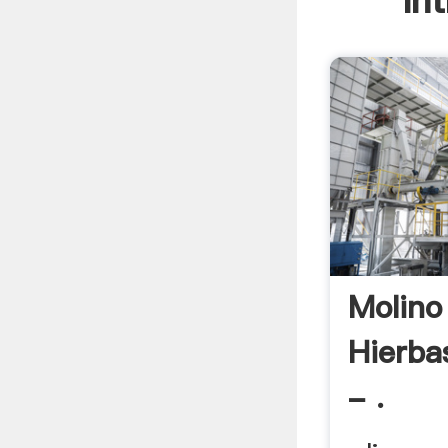
In
Molino
Hierba
- .