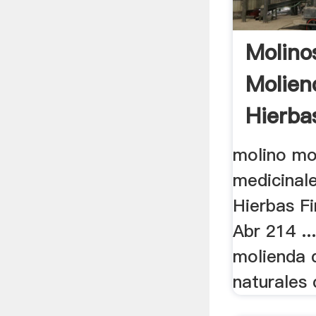
Molino
Molien
Hierba
molino mo
medicinal
Hierbas F
Abr 214 ..
molienda 
naturales c