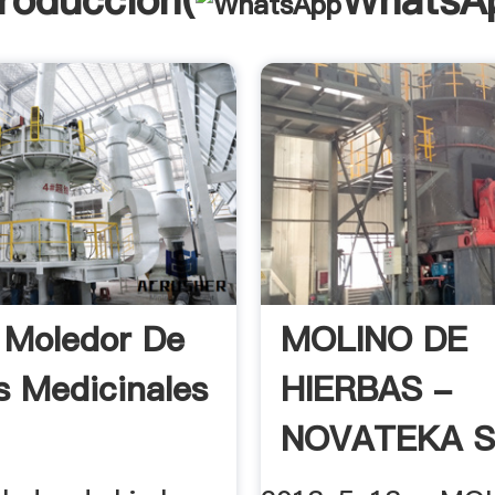
troducción(
WhatsA
 Moledor De
MOLINO DE
s Medicinales
HIERBAS -
NOVATEKA S.