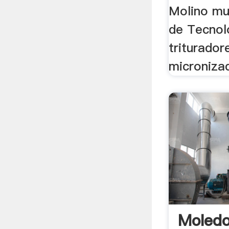
Molino mu
de Tecnol
triturador
micronizad
Moledo