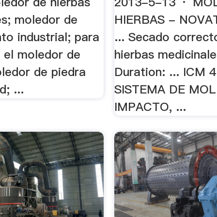
ledor de hierbas
2013-5-13 · MO
es; moledor de
HIERBAS - NOVAT
nto industrial; para
... Secado correct
e el moledor de
hierbas medicinale
oledor de piedra
Duration: ... ICM 
; ...
SISTEMA DE MOL
IMPACTO, ...