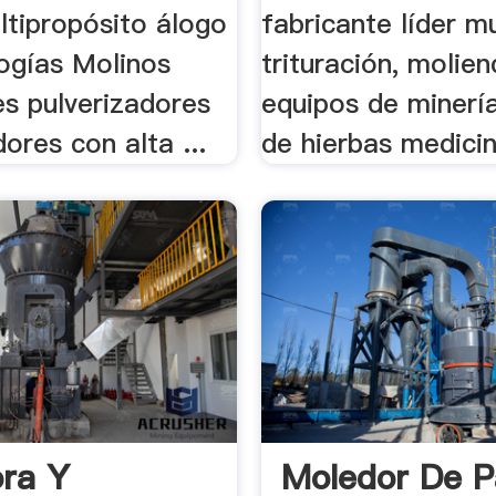
ltipropósito álogo
fabricante líder m
ogías Molinos
trituración, molien
es pulverizadores
equipos de minería
ores con alta ...
de hierbas medicina
ra Y
Moledor De P