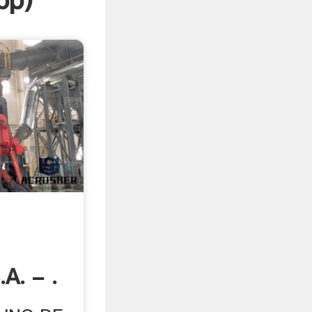
pp
)
A. - .