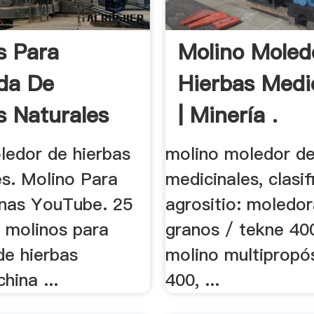
s Para
Molino Moled
da De
Hierbas Medi
s Naturales
| Minería .
ledor de hierbas
molino moledor de
es. Molino Para
medicinales, clasi
inas YouTube. 25
agrositio: moledo
. molinos para
granos / tekne 400
de hierbas
molino multipropó
hina ...
400, ...