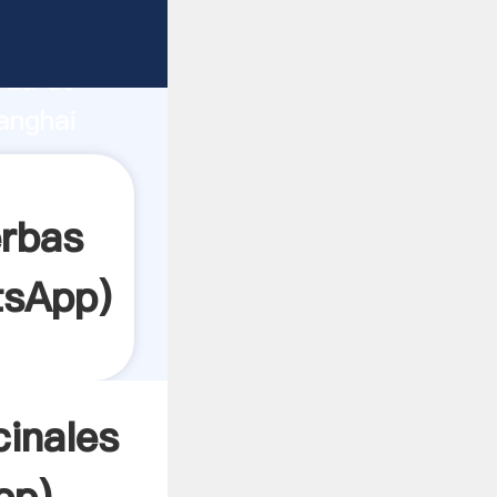
nte
rza de
anghai
or crea
erbas
tsApp
)
inales