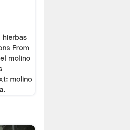
 hierbas
ions From
el molino
s
xt: molino
a.