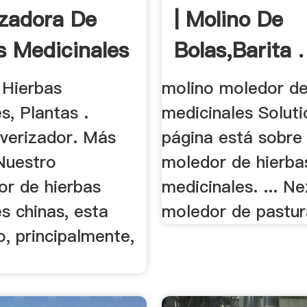
izadora De
| Molino De
s Medicinales
Bolas,Barita .
 Hierbas
molino moledor de
s, Plantas .
medicinales Solut
lverizador. Más
página está sobre 
 Nuestro
moledor de hierba
or de hierbas
medicinales. ... Ne
s chinas, esta
moledor de pastur
, principalmente,