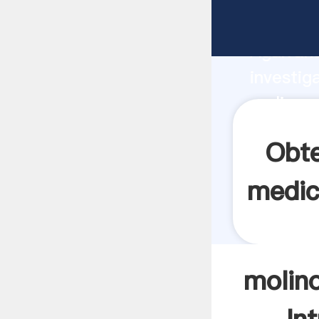
molino m
Agarrand
investig
molino m
el valor
Obte
medic
molin