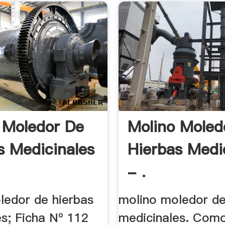
 Moledor De
Molino Moled
s Medicinales
Hierbas Medi
- .
ledor de hierbas
molino moledor de
es; Ficha Nº 112
medicinales. Com