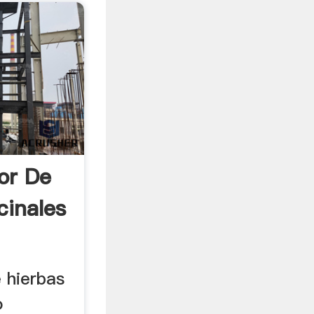
or De
cinales
 hierbas
o