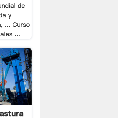
undial de
da y
, ... Curso
les ...
astura