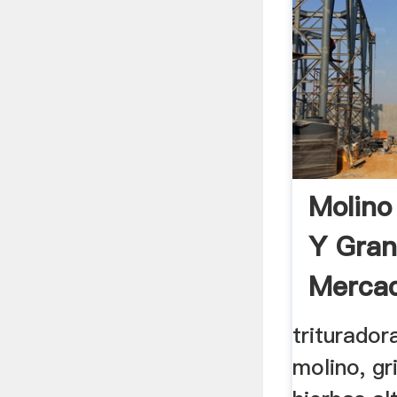
Molino
Y Gran
Mercad
triturador
molino, g