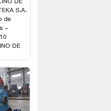
LINO DE
EKA S.A.
o de
s -
410
INO DE