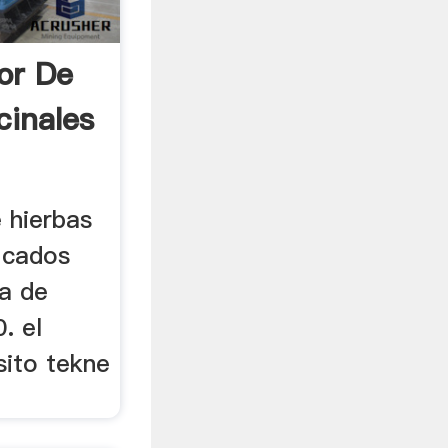
or De
cinales
 hierbas
ficados
ra de
. el
sito tekne