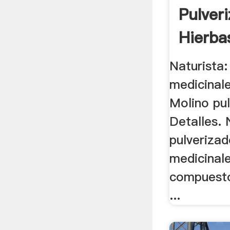
Pulver
Hierba
Naturista:
medicinale
Molino pu
Detalles.
pulverizad
medicinale
compuesto
...