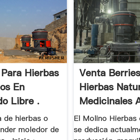
 Para Hierbas
Venta Berries
os En
Hierbas Natu
o Libre .
Medicinales A
a de hierbas o
El Molino Hierbas 
rinder moledor de
se dedica actualm