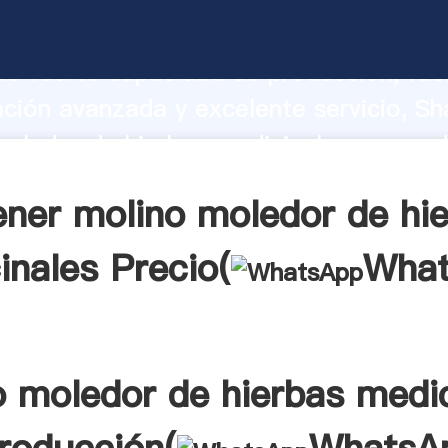
oledor de hierbas medicinales fabrica
o fuerte capacidad de producción, fue
ación avanzada y excelente servicio, Sh
oledor de hierbas medicinales proveed
 y aporta valores a todos los clientes.
ner molino moledor de hi
inales Precio(
Wha
o moledor de hierbas medic