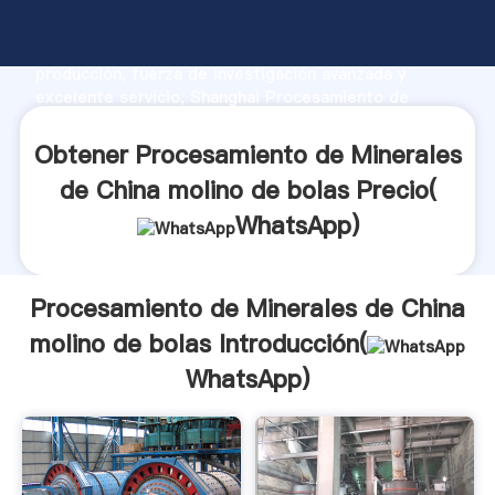
Procesamiento de Minerales de China molino de
bolas fabricante Agarrando fuerte capacidad de
producción, fuerza de investigación avanzada y
excelente servicio, Shanghai Procesamiento de
Minerales de China molino de bolas proveedor crea
el valor y aporta valores a todos los clientes.
Obtener Procesamiento de Minerales
de China molino de bolas Precio(
WhatsApp
)
Procesamiento de Minerales de China
molino de bolas Introducción(
WhatsApp
)