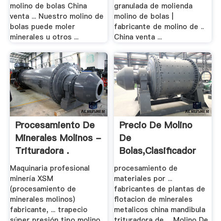
molino de bolas China
granulada de molienda
venta ... Nuestro molino de
molino de bolas |
bolas puede moler
fabricante de molino de ..
minerales u otros ...
China venta ...
Procesamiento De
Precio De Molino
Minerales Molinos -
De
Trituradora .
Bolas,clasificador
Espiral De La ...
Maquinaria profesional
procesamiento de
minería XSM
materiales por ...
(procesamiento de
fabricantes de plantas de
minerales molinos)
flotacion de minerales
fabricante, ... trapecio
metalicos china mandibula
súper presión tipo molino.
trituradora de ... Molino De