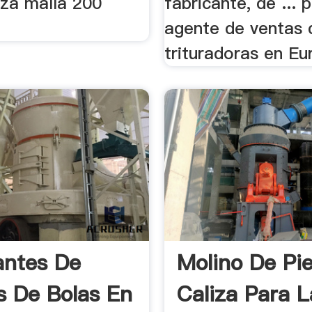
iza malla 200
fabricante, de ... 
agente de ventas 
trituradoras en Eur
antes De
Molino De Pi
s De Bolas En
Caliza Para L