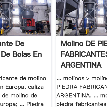
ante De
Molino DE P
 De Bolas En
FABRICANTE
a
ARGENTINA
ricante de molino
... molinos > moli
n Europa. caliza
PIEDRA FABRICA
e de molino de
ARGENTINA. ... mo
uropa; ... Piedra
piedra fabricantes