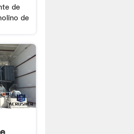
nte de
molino de
De