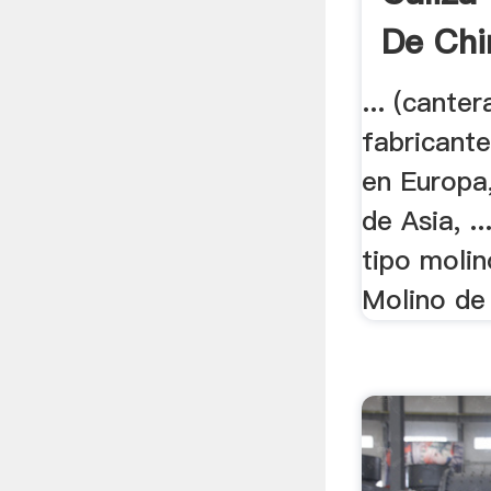
De Chi
... (canter
fabricante,
en Europa
de Asia, .
tipo molin
Molino de 