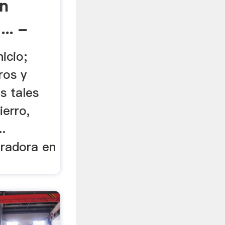
En
.. -
icio;
ros y
s tales
ierro,
..
uradora en