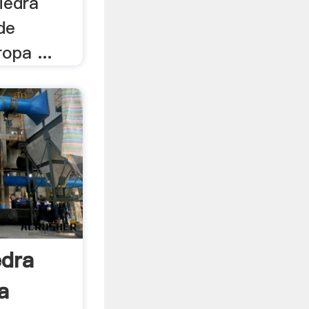
piedra
de
opa ...
edra
a