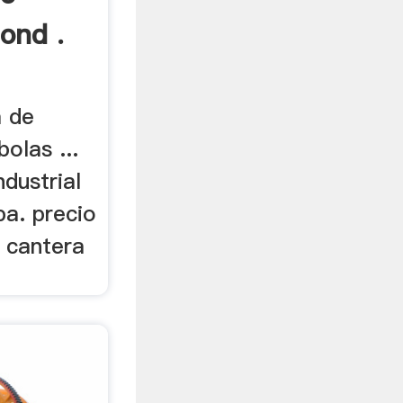
ond .
a de
olas ...
ndustrial
pa. precio
e cantera