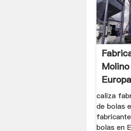
Fabric
Molino
Europ
caliza fab
de bolas e
fabricant
bolas en E