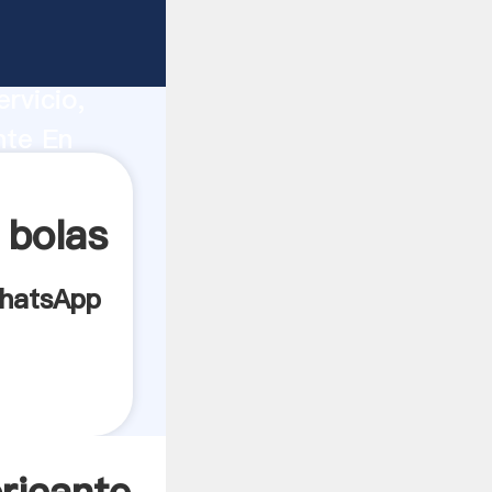
ropa
ucción,
rvicio,
nte En
s a
 bolas