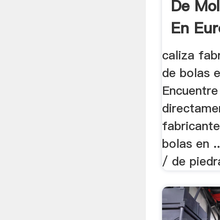
De Mol
En Eur
caliza fab
de bolas e
Encuentre
directame
fabricant
bolas en .
/ de piedra