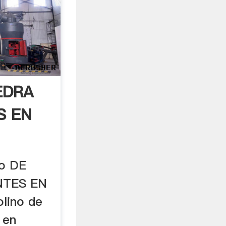
IEDRA
S EN
no DE
NTES EN
lino de
 en