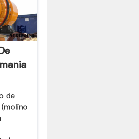
 De
emania
o de
. (molino
n