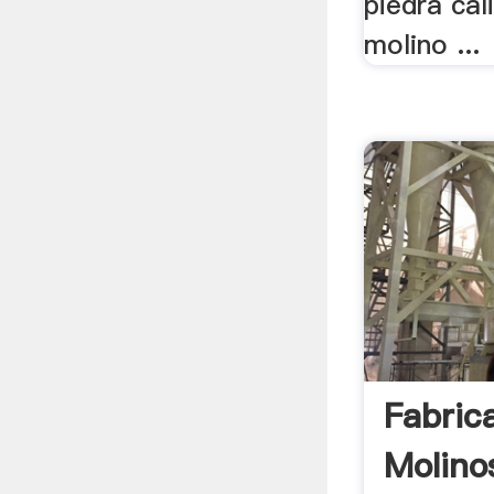
piedra cal
molino ...
Fabric
Molino