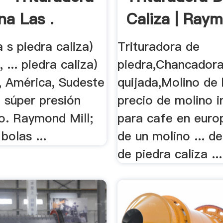
na Las .
Caliza | Raym
a s piedra caliza)
Trituradora de
 ... piedra caliza)
piedra,Chancador
, América, Sudeste
quijada,Molino de b
.. súper presión
precio de molino i
o. Raymond Mill;
para cafe en euro
bolas ...
de un molino ... d
de piedra caliza ...