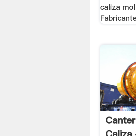
caliza mol
Fabricant
Canter
Caliza