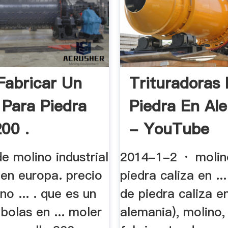
abricar Un
Trituradoras
 Para Piedra
Piedra En Al
200 .
- YouTube
de molino industrial
2014-1-2 · molin
 en europa. precio
piedra caliza en ..
no ... . que es un
de piedra caliza e
bolas en ... moler
alemania), molino,