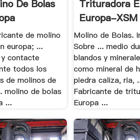
ino De Bolas
Trituradora 
opa
Europa-XSM .
Molino .
ricante de molino
Molino de Bolas. In
n europa; ...
Sobre ... medio du
 y contacte
blandos y minerale
nte todos los
como mineral de h
es de molinos de
piedra caliza, ria, .
.. molino de bolas
Fabricante de trit
 ...
Europa ...