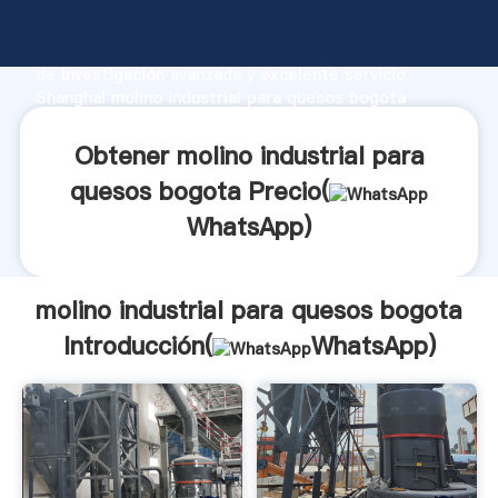
molino industrial para quesos bogota fabricante
Agarrando fuerte capacidad de producción, fuerza
de investigación avanzada y excelente servicio,
Shanghai molino industrial para quesos bogota
proveedor crea el valor y aporta valores a todos los
clientes.
Obtener molino industrial para
quesos bogota Precio(
WhatsApp
)
molino industrial para quesos bogota
Introducción(
WhatsApp
)