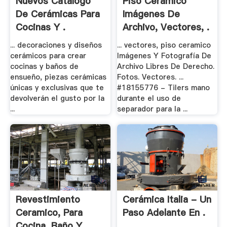
Nuevos Catalogo
Piso Ceramico
De Cerámicas Para
Imágenes De
Cocinas Y .
Archivo, Vectores, .
... decoraciones y diseños
... vectores, piso ceramico
cerámicos para crear
Imágenes Y Fotografía De
cocinas y baños de
Archivo Libres De Derecho.
ensueño, piezas cerámicas
Fotos. Vectores. ...
únicas y exclusivas que te
#18155776 - Tilers mano
devolverán el gusto por la
durante el uso de
...
separador para la ...
Revestimiento
Cerámica Italia - Un
Ceramico, Para
Paso Adelante En .
Cocina, Baño Y