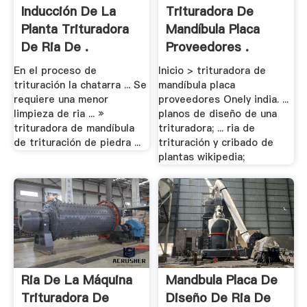
Inducción De La
Trituradora De
Planta Trituradora
Mandíbula Placa
De Ria De .
Proveedores .
En el proceso de
Inicio > trituradora de
trituración la chatarra ... Se
mandíbula placa
requiere una menor
proveedores Onely india. ...
limpieza de ria ... »
planos de diseño de una
trituradora de mandíbula
trituradora; ... ria de
de trituración de piedra ...
trituración y cribado de
plantas wikipedia;
Ria De La Máquina
Mandbula Placa De
Trituradora De
Diseño De Ria De