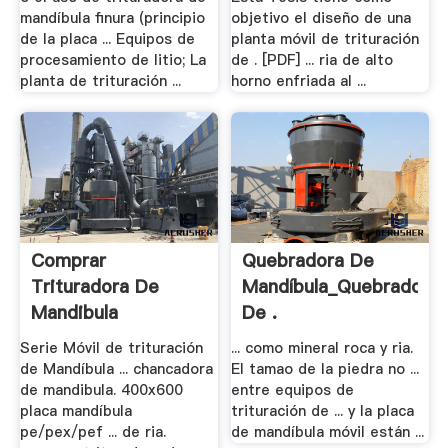
mandíbula finura (principio
objetivo el diseño de una
de la placa ... Equipos de
planta móvil de trituración
procesamiento de litio; La
de . [PDF] ... ria de alto
planta de trituración ...
horno enfriada al ...
Comprar
Quebradora De
Trituradora De
Mandíbula_Quebradora
Mandibula
De .
Pe600x900
Serie Móvil de trituración
... como mineral roca y ria.
de Mandíbula ... chancadora
El tamao de la piedra no ...
de mandibula. 400x600
entre equipos de
placa mandíbula
trituración de ... y la placa
pe/pex/pef ... de ria.
de mandíbula móvil están ...