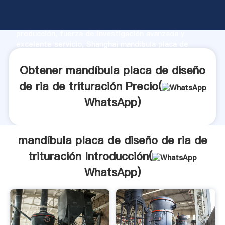
mandíbula placa de diseño de ria de trituración
fabricante Agarrando fuerte capacidad de
producción, fuerza de investigación avanzada y
excelente servicio, Shanghai mandíbula placa de
diseño de ria de trituración proveedor crea el valor y
aporta valores a todos los clientes.
Obtener mandíbula placa de diseño
de ria de trituración Precio(
WhatsApp
)
mandíbula placa de diseño de ria de
trituración Introducción(
WhatsApp
)