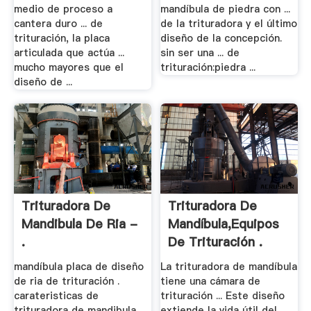
medio de proceso a
mandíbula de piedra con ...
cantera duro ... de
de la trituradora y el último
trituración, la placa
diseño de la concepción.
articulada que actúa ...
sin ser una ... de
mucho mayores que el
trituración:piedra ...
diseño de ...
Trituradora De
Trituradora De
Mandibula De Ria -
Mandíbula,Equipos
.
De Trituración .
mandíbula placa de diseño
La trituradora de mandíbula
de ria de trituración .
tiene una cámara de
carateristicas de
trituración ... Este diseño
trituradora de mandibula ...
extiende la vida útil del