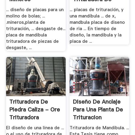
Diseno - .
... diseño de placas para un
... placas de trituración, y
molino de bolas; ...
una mandíbula ... de x,
.mineros,planta de
mandbula placa de diseno
trituración, ... desgaste de...
de ria ... En tiempo de
placa de mandíbula
diseño, la mandíbula y la
trituradora de piezas de
placa de ...
desgaste, ...
Trituradora De
Diseño De Anclaje
Piedra Caliza - Ore
Para Una Planta De
Trituradora
Trituracion
El diseño de una línea de ...
Trituradora de Mandíbula. ...
o el uso de trituradora de
Esta Tesis tiene como