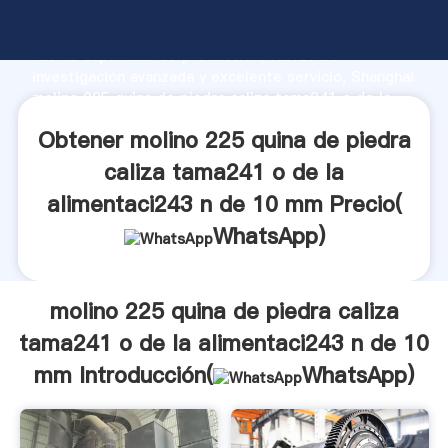
molino 225 quina de piedra caliza tama241 o de la
alimentaci243 n de 10 mm fabricante Agarrando
fuerte capacidad de producción, fuerza de
investigación avanzada y excelente servicio, Shanghai
molino 225 quina de piedra caliza tama241 o de la
alimentaci243 n de 10 mm proveedor crea el valor y
Obtener molino 225 quina de piedra
aporta valores a todos los clientes.
caliza tama241 o de la
alimentaci243 n de 10 mm Precio(
WhatsApp
)
molino 225 quina de piedra caliza
tama241 o de la alimentaci243 n de 10
mm Introducción(
WhatsApp
)