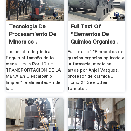
Tecnologia De
Full Text Of
Procesamiento De
"Elementos De
Minerales .
Química Organica .
... mineral o de piedra.
Full text of "Elementos de
Regula el tamaño de la
química organica aplicada a
mena ... m1n Por 10 t t .
la farmacia, medicina i
TRANSPORTACION DE LA
artes por Anjel Vazquez,
MENA En ... escalpar o
profesor de química ..
limpiar'' la alimentaci~n de
Tomo 2" See other
la ...
formats ...