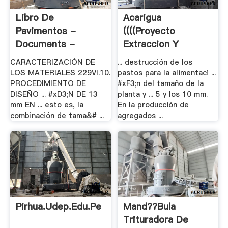
Libro De
Acarigua
Pavimentos -
((((proyecto
Documents -
Extraccion Y
Myslide.es
Procesamiento .
CARACTERIZACIÓN DE
... destrucción de los
LOS MATERIALES 229VI.10.
pastos para la alimentaci ...
PROCEDIMIENTO DE
#xF3;n del tamaño de la
DISEÑO ... #xD3;N DE 13
planta y ... 5 y los 10 mm.
mm EN ... esto es, la
En la producción de
combinación de tama&# ...
agregados ...
Pirhua.udep.edu.pe
Mand??bula
Trituradora De