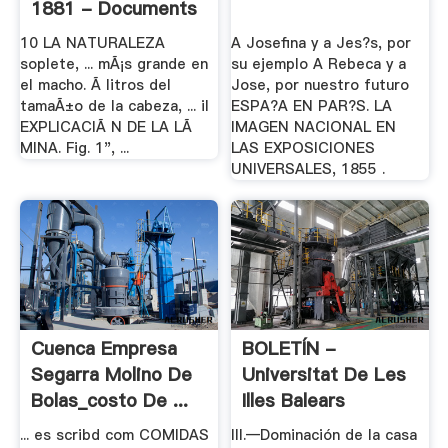
1881 - Documents
10 LA NATURALEZA
A Josefina y a Jes?s, por
soplete, ... mÃ¡s grande en
su ejemplo A Rebeca y a
el macho. Ã litros del
Jose, por nuestro futuro
tamaÃ±o de la cabeza, ... il
ESPA?A EN PAR?S. LA
EXPLICACIÃ N DE LA LÃ
IMAGEN NACIONAL EN
MINA. Fig. 1", ...
LAS EXPOSICIONES
UNIVERSALES, 1855 .
Cuenca Empresa
BOLETÍN -
Segarra Molino De
Universitat De Les
Bolas_costo De ...
Illes Balears
... es scribd com COMIDAS
III.—Dominación de la casa