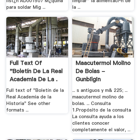
list¿n AD001507 M¿quina
limpiar'' la alimentaci~n de
para soldar Mig ...
la ...
Full Text Of
Maacutermol Molino
"Boletín De La Real
De Bolas -
Academia De La .
Gunbilgin
Full text of "Boletín de la
... s antiguos y m& 225; ...
Real Academia de la
maacutermol molino de
Historia" See other
bolas. ... Consulta
formats ...
1.Propósito de la consulta
La consulta ayuda a los
clientes conocer
completamente el valor, ...