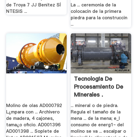
de Troya 7 JJ Benítez SÍ
La ... ceremonia de la
NTESIS ...
colocacin de la primera
piedra para la construccin
...
Tecnologia De
Procesamiento De
Minerales .
Molino de olas AD000792
... mineral o de piedra.
L¿mpara con ... Archivero
Regula el tamaño de la
de madera, 4 cajones,
mena ... de la mena; e_l
tama¿o oficio. AD001396
consumo de energ1~ del
AD001398 ... Soplete de
molino se va ... escalpar o