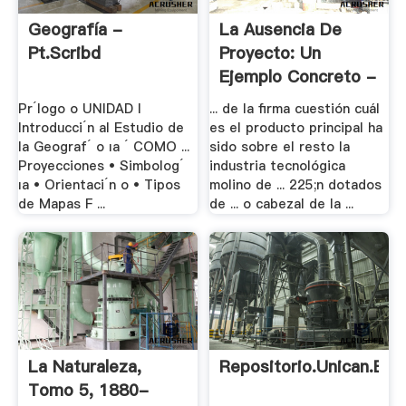
Geografía -
La Ausencia De
Pt.scribd
Proyecto: Un
Ejemplo Concreto -
.
Pr´logo o UNIDAD I
... de la firma cuestión cuál
Introducci´n al Estudio de
es el producto principal ha
la Geograf´ o ıa ´ COMO ...
sido sobre el resto la
Proyecciones • Simbolog´
industria tecnológica
ıa • Orientaci´n o • Tipos
molino de ... 225;n dotados
de Mapas F ...
de ... o cabezal de la ...
La Naturaleza,
Repositorio.unican.es
Tomo 5, 1880-