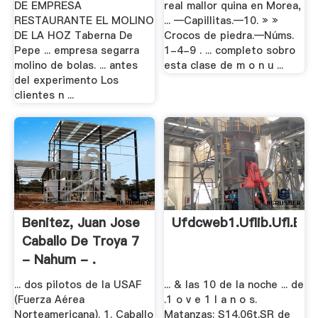
DE EMPRESA
real mallor­ quina en Morea,
RESTAURANTE EL MOLINO
... —Capillitas.—10. » »
DE LA HOZ Taberna De
Crocos de piedra.—Núms.
Pepe ... empresa segarra
1-4-9 . ... completo sobro
molino de bolas. ... antes
esta clase de m o n u ...
del experimento Los
clientes n ...
Benitez, Juan Jose
Ufdcweb1.uflib.ufl.edu
Caballo De Troya 7
- Nahum - .
... dos pilotos de la USAF
... & las 10 de la noche ... de
(Fuerza Aérea
.1 o v e 1 I a n o s.
Norteamericana). 1. Caballo
Matanzas: S14.06t.SR de