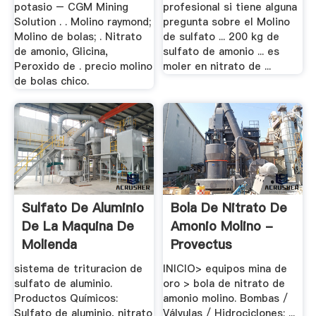
potasio – CGM Mining
profesional si tiene alguna
Solution . . Molino raymond;
pregunta sobre el Molino
Molino de bolas; . Nitrato
de sulfato ... 200 kg de
de amonio, Glicina,
sulfato de amonio ... es
Peroxido de . precio molino
moler en nitrato de ...
de bolas chico.
Sulfato De Aluminio
Bola De Nitrato De
De La Maquina De
Amonio Molino -
Molienda
Provectus
sistema de trituracion de
INICIO> equipos mina de
sulfato de aluminio.
oro > bola de nitrato de
Productos Químicos:
amonio molino. Bombas /
Sulfato de aluminio, nitrato
Válvulas / Hidrociclones; ...