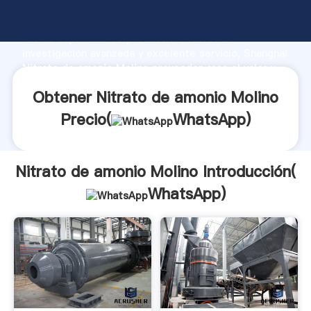
Nitrato de amonio Molino fabricante Agarrando
fuerte capacidad de producción, fuerza de
investigación avanzada y excelente servicio, Shanghai
Nitrato de amonio Molino proveedor crea el valor y
aporta valores a todos los clientes.
Obtener Nitrato de amonio Molino
Precio(
WhatsApp
)
Nitrato de amonio Molino Introducción(
WhatsApp
)