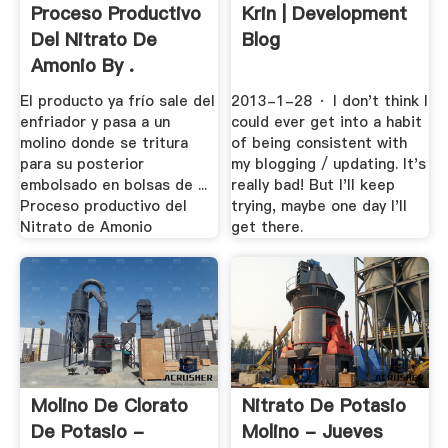
Proceso Productivo
Krin | Development
Del Nitrato De
Blog
Amonio By .
El producto ya frío sale del
2013-1-28 · I don't think I
enfriador y pasa a un
could ever get into a habit
molino donde se tritura
of being consistent with
para su posterior
my blogging / updating. It's
embolsado en bolsas de ...
really bad! But I'll keep
Proceso productivo del
trying, maybe one day I'll
Nitrato de Amonio
get there.
Molino De Clorato
Nitrato De Potasio
De Potasio -
Molino - Jueves