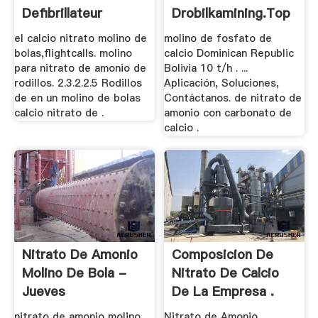
Defibrillateur
Drobilkamining.top
el calcio nitrato molino de
molino de fosfato de
bolas,flightcalls. molino
calcio Dominican Republic
para nitrato de amonio de
Bolivia 10 t/h . ...
rodillos. 2.3.2.2.5 Rodillos
Aplicación, Soluciones,
de en un molino de bolas
Contáctanos. de nitrato de
calcio nitrato de .
amonio con carbonato de
calcio .
Nitrato De Amonio
Composicion De
Molino De Bola -
Nitrato De Calcio
Jueves
De La Empresa .
nitrato de amonio molino
Nitrato de Amonio