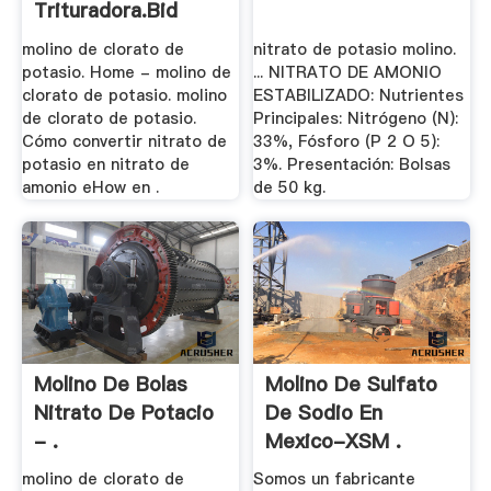
Trituradora.bid
molino de clorato de
nitrato de potasio molino.
potasio. Home - molino de
... NITRATO DE AMONIO
clorato de potasio. molino
ESTABILIZADO: Nutrientes
de clorato de potasio.
Principales: Nitrógeno (N):
Cómo convertir nitrato de
33%, Fósforo (P 2 O 5):
potasio en nitrato de
3%. Presentación: Bolsas
amonio eHow en .
de 50 kg.
Molino De Bolas
Molino De Sulfato
Nitrato De Potacio
De Sodio En
- .
Mexico-XSM .
molino de clorato de
Somos un fabricante