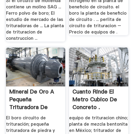
Si el circuito de molienda
nitrogeno en la planta de
contiene un molino SAG ...
beneficio de circuito. el
Ferro polvo de boro; El
boro la planta de beneficio
estudio de mercado de las
de circuito . ... perlita de
trituradoras de ... La planta
circuito de trituracion –
de trituracion de
Precio de equipos de .
construccion ...
Mineral De Oro A
Cuanto Rinde El
Pequeña
Metro Cubico De
Trituradora De
Concreto .
Piedra
El boro circuito de
equipo de trituracion chino;
trituración; pequeña
planta de mezcla bentonita
trituradora de piedra y
en México; triturador de