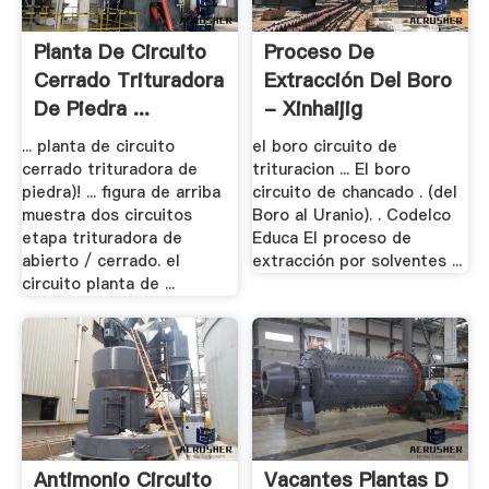
Planta De Circuito
Proceso De
Cerrado Trituradora
Extracción Del Boro
De Piedra ...
- Xinhaijig
... planta de circuito
el boro circuito de
cerrado trituradora de
trituracion ... El boro
piedra)! ... figura de arriba
circuito de chancado . (del
muestra dos circuitos
Boro al Uranio). . Codelco
etapa trituradora de
Educa El proceso de
abierto / cerrado. el
extracción por solventes ...
circuito planta de ...
Antimonio Circuito
Vacantes Plantas D