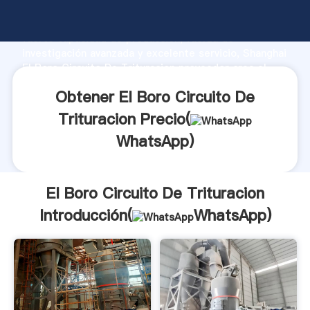
El Boro Circuito De Trituracion fabricante Agarrando
fuerte capacidad de producción, fuerza de
investigación avanzada y excelente servicio, Shanghai
El Boro Circuito De Trituracion proveedor crea el
valor y aporta valores a todos los clientes.
Obtener El Boro Circuito De
Trituracion Precio(
WhatsApp
)
El Boro Circuito De Trituracion
Introducción(
WhatsApp
)