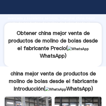
china mejor venta de productos de molino de bolas
desde el fabricante fabricante Agarrando fuerte
capacidad de producción, fuerza de investigación
avanzada y excelente servicio, Shanghai china mejor
venta de productos de molino de bolas desde el
fabricante proveedor crea el valor y aporta valores a
Obtener china mejor venta de
todos los clientes.
productos de molino de bolas desde
el fabricante Precio(
WhatsApp
)
china mejor venta de productos de
molino de bolas desde el fabricante
Introducción(
WhatsApp
)