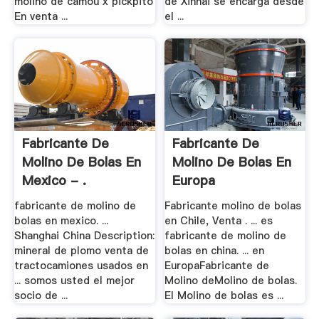
molino de camou x pickpito
de Xinhai se encarga desde
En venta ...
el ...
Fabricante De
Fabricante De
Molino De Bolas En
Molino De Bolas En
Mexico - .
Europa
fabricante de molino de
Fabricante molino de bolas
bolas en mexico. ...
en Chile, Venta . ... es
Shanghai China Description:
fabricante de molino de
mineral de plomo venta de
bolas en china. ... en
tractocamiones usados en
EuropaFabricante de
... somos usted el mejor
Molino deMolino de bolas.
socio de ...
El Molino de bolas es ...