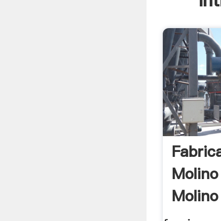
In
Fabric
Molino
Molino