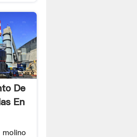
nto De
las En
 molino