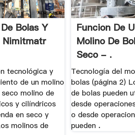
 De Bolas Y
Funcion De 
 Nimitmatr
Molino De Bo
Seco - .
ón tecnológica y
Tecnología del mo
iento de un molino
bolas (página 2) L
o seco molino de
de bolas pueden ut
cos y cilíndricos
desde operacione
enda en seco y
o desde operacion
os molinos de
pueden .