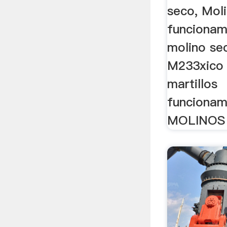
seco, Mol
funcionami
molino sec
M233xico 
martillos
funcionam
MOLINOS .