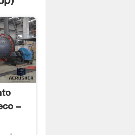
pp
)
nto
eco -