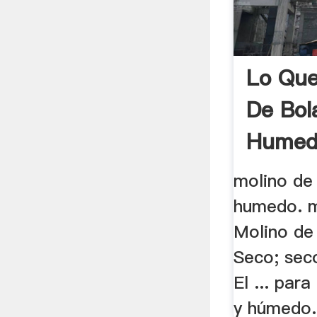
Lo Que
De Bol
Humed
molino de
humedo. m
Molino de
Seco; sec
El ... par
y húmedo. 