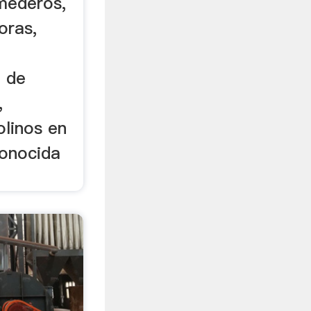
mederos,
oras,
o de
,
linos en
conocida