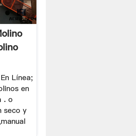
olino
lino
 En Línea;
linos en
 . o
n seco y
,manual