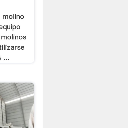
 molino
equipo
 molinos
ilizarse
...