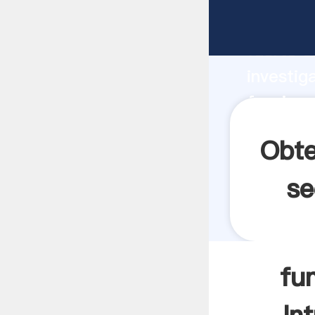
funcion
fuerte c
investig
funciona
valor y 
Obte
se
fu