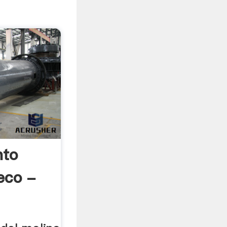
nto
eco -