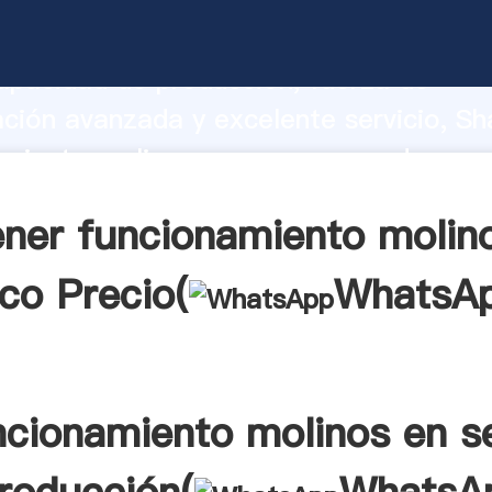
amiento molinos en seco fabricante Ag
apacidad de producción, fuerza de
ación avanzada y excelente servicio, Sh
miento molinos en seco proveedor crea
aporta valores a todos los clientes.
ner funcionamiento molin
co Precio(
WhatsA
ncionamiento molinos en s