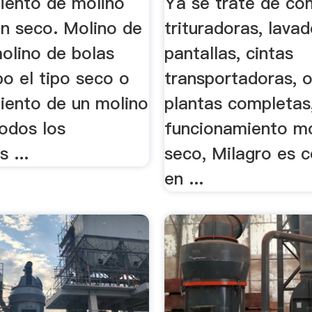
iento de molino
Ya se trate de co
en seco. Molino de
trituradoras, lavad
olino de bolas
pantallas, cintas
bo el tipo seco o
transportadoras, 
iento de un molino
plantas completas
todos los
funcionamiento mo
 ...
seco, Milagro es 
en ...