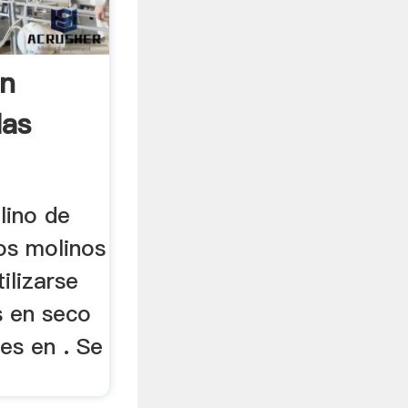
Un
las
lino de
os molinos
ilizarse
s en seco
es en . Se