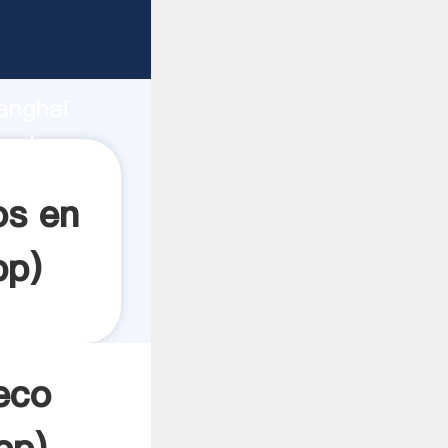
arrando
anghai
 el
os en
pp
)
eco