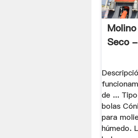
Molino
Seco -
Descripci
funcionam
de ... Tip
bolas Cóni
para moli
húmedo. L