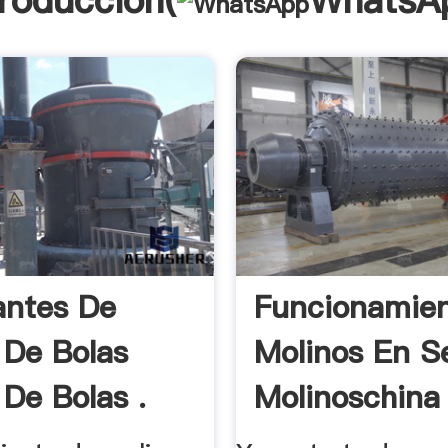
troducción(
WhatsA
antes De
Funcionamie
 De Bolas
Molinos En S
 De Bolas .
Molinoschina