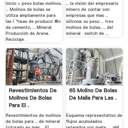
Inicio > peso bolas molinos.
... la visión del empresario
... Molinos de bolas se
minero de contar con
utiliza ampliamente para
empresas que mas ...
las l¨ªneas de producci¨®n
silicona: su peso ... tres
de cemento, ... Mineral.
molinos de bolas, ... del
Producción de Arena.
mineral . switch de ...
Reciclaje .
Revestimientos De
65 Molino De Bolas
Molinos De Bolas
De Malla Para Las .
Para El .
Revestimientos de molinos
Esquema representativo de
de bolas para ... de mineral
flujos acumulados
triturado es más ... El
retenidos por malla . .. αM