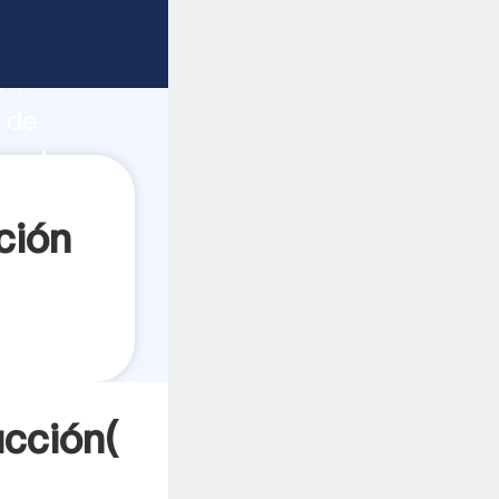
 fuerte
ón
 de
 valores
ción
ucción(