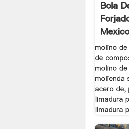
Bola D
Forjad
Mexic
molino de
de compos
molino de 
molienda 
acero de,
limadura p
limadura p