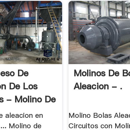
ceso De
Molinos De B
on De Los
Aleacion - .
s - Molino De
e aleacion en
Molino Bolas Alea
... Molino de
Circuitos con Mol