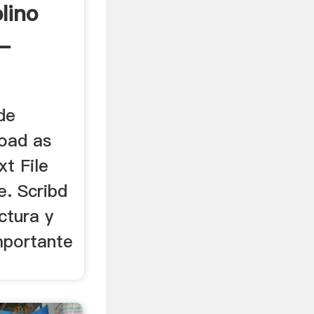
lino
 -
de
oad as
xt File
ne. Scribd
ctura y
mportante