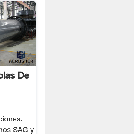
olas De
ciones.
inos SAG y