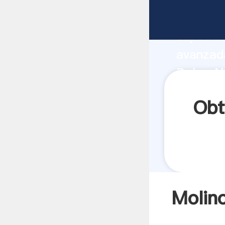
Molino d
capacida
avanzada
Bolas Al
a todos 
Obt
Molino