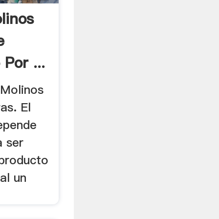
linos
e
Por ...
s Molinos
as. El
depende
a ser
producto
al un