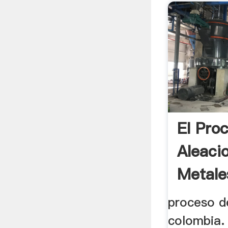
El Pro
Aleaci
Metale
.
proceso d
colombia. 