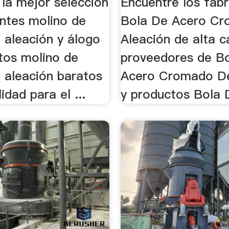
 la mejor selección
Encuentre los fabr
antes molino de
Bola De Acero C
e aleación y álogo
Aleación de alta c
tos molino de
proveedores de B
e aleación baratos
Acero Cromado De
idad para el ...
y productos Bola 