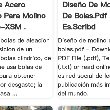
e Acero
Diseño De Mo
o Para Molino
De Bolas.pdf
o-XSM .
Es.scribd
 bolas de aleacion
Diseño de molino 
icion de un
bolas.pdf - Downl
bolas cilndrico, de
PDF File (.pdf), Te
se usa bolas de
(.txt) or read onli
 para obtener
es red social de le
or desgaste; la
publicación más i
asa ...
del mundo.