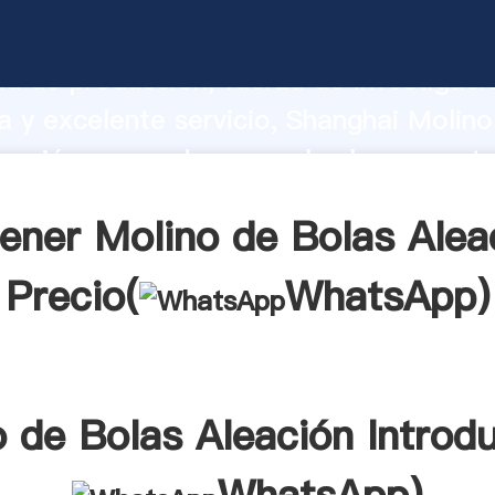
e Bolas Aleación fabricante Agarrando
d de producción, fuerza de investigaci
 y excelente servicio, Shanghai Molino
eación proveedor crea el valor y aporta
los clientes.
ener Molino de Bolas Alea
Precio(
WhatsApp
)
 de Bolas Aleación Introd