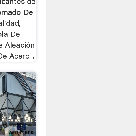
icantes de
romado De
alidad,
ola De
 Aleación
De Acero .