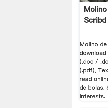
Molino
Scribd
Molino de
download
(.doc / .d
(.pdf), Tex
read onlin
de bolas. 
Interests.