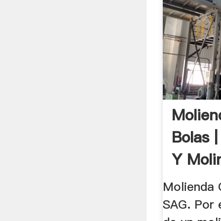
Molien
Bolas |
Y Moli
Molienda 
SAG. Por 