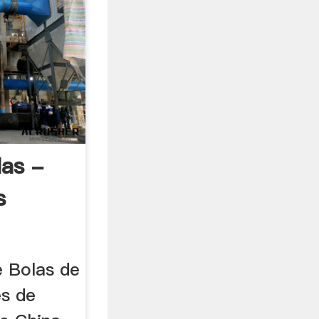
las -
s
 Bolas de
es de