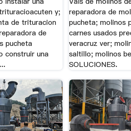
 instalar una
Vals de molinos de
trituracioacuten y;
reparadora de mol
anta de trituracion
pucheta; molinos 
 reparadora de
carnes usados pre
os pucheta
veracruz ver; moli
 construir una
saltillo; molinos b
..
SOLUCIONES.