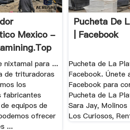
ador
Pucheta De L
ico Mexico -
| Facebook
kamining.top
 nixtamal para ...
Pucheta de La Pla
 de trituradoras
Facebook. Únete 
omos los
Facebook para co
s fabricantes
Pucheta de La Plata
 de equipos de
Sara Jay, Molinos .
 podemos ofrecer
Los Curiosos, Renf
s ...