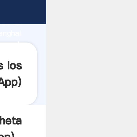
rza de
anghai
rea el
 los
App
)
heta