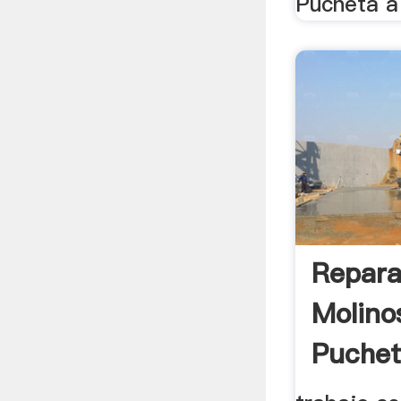
Pucheta a 
Repara
Molino
Puchet