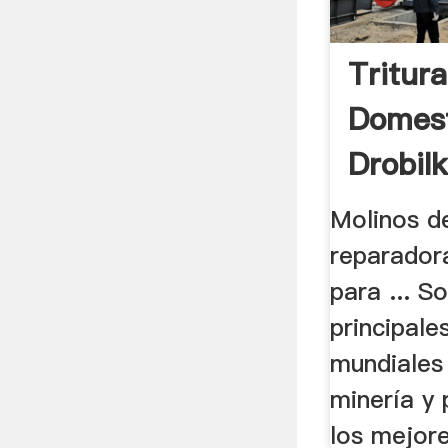
Tritur
Domest
Drobil
Molinos de
reparadora
para ... S
principale
mundiales
minería y
los mejore