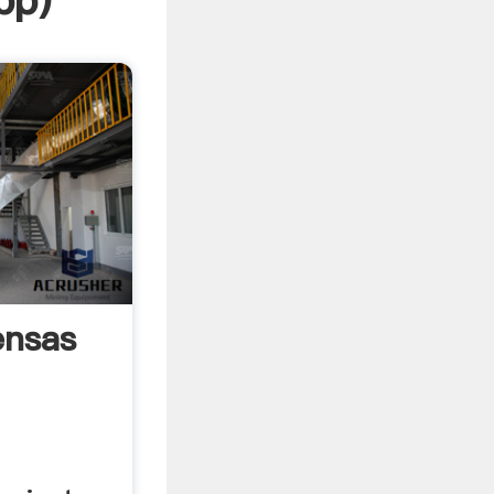
pp
)
ensas