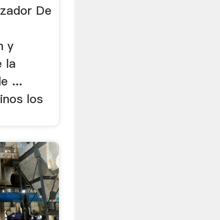
izador De
n y
 la
e ...
inos los