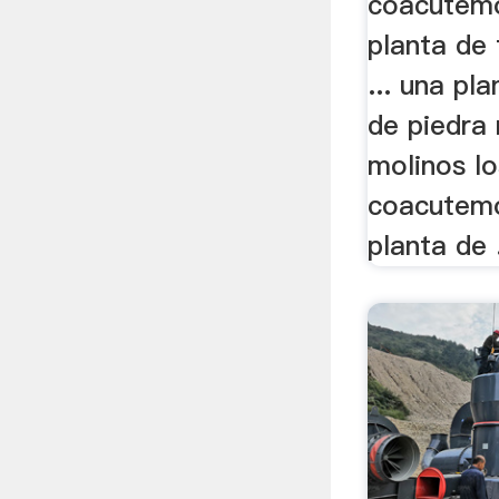
coacutemo
planta de 
... una pl
de piedra
molinos l
coacutemo
planta de .