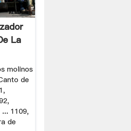
izador
De La
os molinos
. Canto de
1,
92,
.. 1109,
ra de