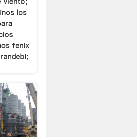
 viento;
inos los
para
cios
nos fenix
erandebi;