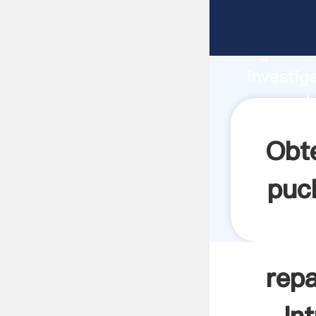
reparado
Agarrand
investig
reparado
valor y 
Obt
puc
rep