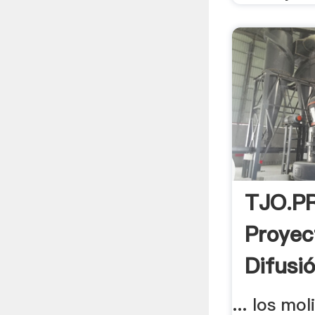
TJO.P
Proyec
Difusi
... los mo