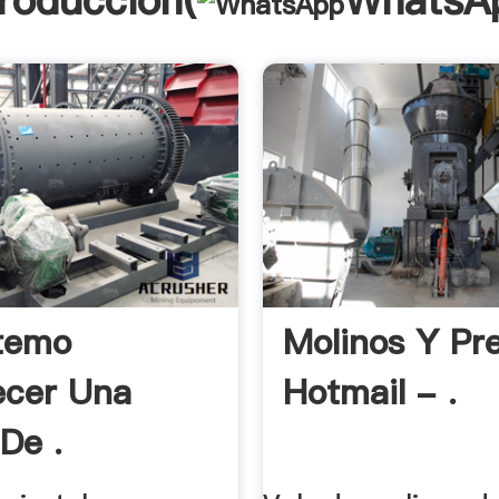
troducción(
WhatsA
temo
Molinos Y Pr
ecer Una
Hotmail - .
De .