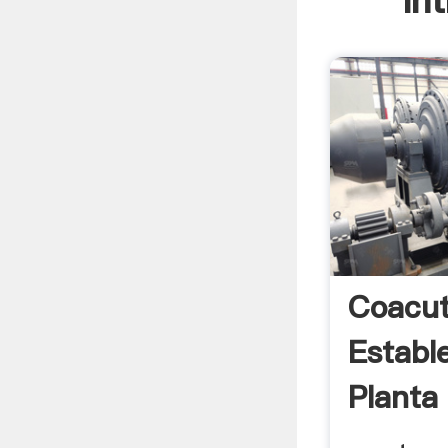
In
Coacu
Establ
Planta 