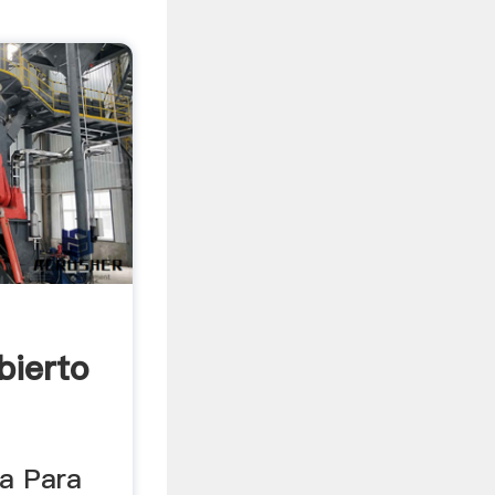
bierto
da Para