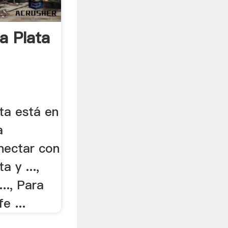
a Plata
ta está en
a
nectar con
 y ...,
.., Para
e ...