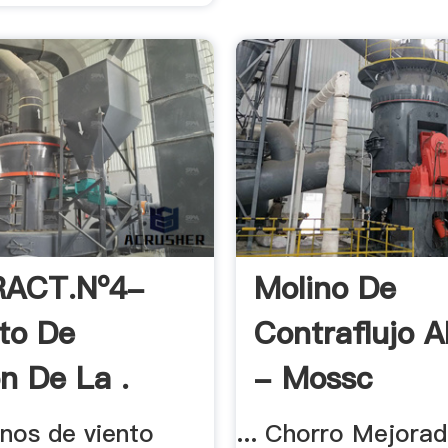
RACT.Nº4-
Molino De
to De
Contraflujo A
ón De La .
- Mossc
linos de viento
... Chorro Mejora