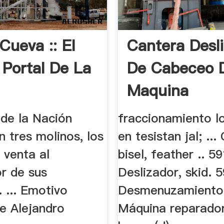
Cueva :: El
Cantera Desl
 Portal De La
De Cabeceo 
Maquina
de la Nación
fraccionamiento l
 tres molinos, los
en tesistan jal; ..
 venta al
bisel, feather .. 59
r de sus
Deslizador, skid. 5
 ... Emotivo
Desmenuzamiento .
e Alejandro
Máquina reparado