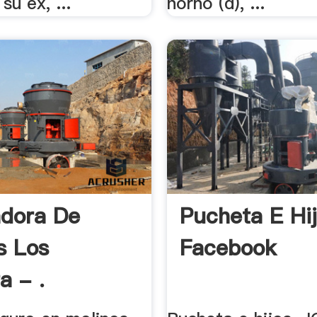
su ex, ...
horno (d), ...
dora De
Pucheta E Hij
s Los
Facebook
a - .