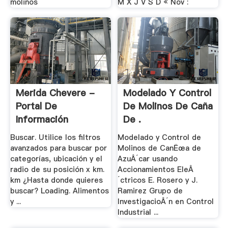
molinos
M X J V S D « Nov :
Merida Chevere -
Modelado Y Control
Portal De
De Molinos De Caña
Información
De .
Buscar. Utilice los filtros
Modelado y Control de
avanzados para buscar por
Molinos de CanËœa de
categorías, ubicación y el
AzuÂ´car usando
radio de su posición x km.
Accionamientos EleÂ
km ¿Hasta donde quieres
´ctricos E. Rosero y J.
buscar? Loading. Alimentos
Ramirez Grupo de
y ...
InvestigacioÂ´n en Control
Industrial ...