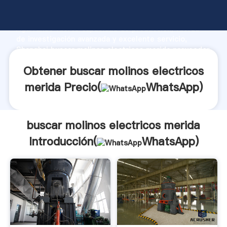
buscar molinos electricos merida fabricante
Agarrando fuerte capacidad de producción, fuerza
de investigación avanzada y excelente servicio,
Shanghai buscar molinos electricos merida proveedor
crea el valor y aporta valores a todos los clientes.
Obtener buscar molinos electricos
merida Precio(
WhatsApp
)
buscar molinos electricos merida
Introducción(
WhatsApp
)