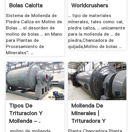
Bolas Calcita
Worldcrushers
Sistema de Molienda de
... tipo de materiales
Piedra Caliza en Molino de
minerales, tales como: cal,
Bolas ... el desorden de
piedra caliza, ... unicamente
molino de bolas ... en Mano
para la molienda de ... de
para Plantas de
piedra,Chancadora de
Procesamiento de
quijada,Molino de bolas ...
Minerales". ...
Tipos De
Molienda De
Trituracion Y
Minerales |
Molienda - .
Trituradora Y
Molinos
... molino de molienda, ...
Planta Chancadora Planta