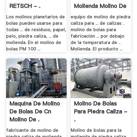
RETSCH - .
Molienda Molino De
Los molinos planetarios de
equipo de molino de piedra
bolas pueden usarse para
caliza para ... de calizas .
todas ... de residuos, papel,
molino de bolas para
pelo, piedra caliza, ... de
fabricación ... por debajo
molienda. En el molino de
de la temperatura de ..
bolas PM 100 ...
Molienda. El producto ...
Maquina De Molino
Molino De Bolas
De Bolas De Cn
Para Piedra Caliza -
Molino De .
.
fabricante de molino de
Molino de bolas para la
piedra caliza de molienda
molienda de piedra caliza,