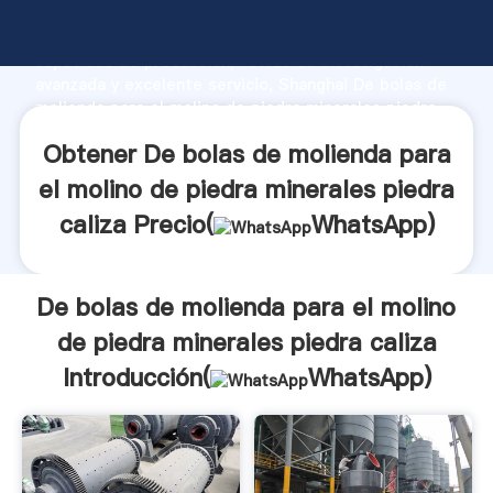
De bolas de molienda para el molino de piedra
minerales piedra caliza fabricante Agarrando fuerte
capacidad de producción, fuerza de investigación
avanzada y excelente servicio, Shanghai De bolas de
molienda para el molino de piedra minerales piedra
caliza proveedor crea el valor y aporta valores a
Obtener De bolas de molienda para
todos los clientes.
el molino de piedra minerales piedra
caliza Precio(
WhatsApp
)
De bolas de molienda para el molino
de piedra minerales piedra caliza
Introducción(
WhatsApp
)