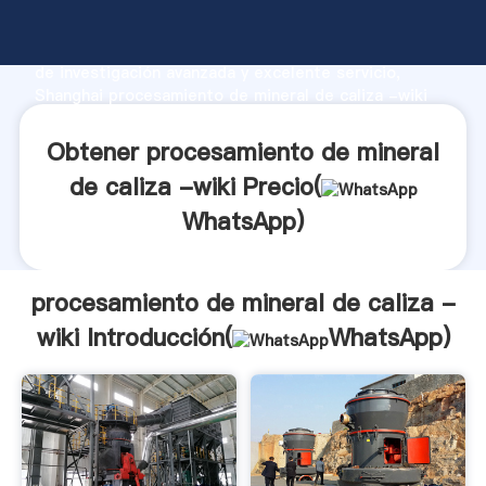
procesamiento de mineral de caliza -wiki fabricante
Agarrando fuerte capacidad de producción, fuerza
de investigación avanzada y excelente servicio,
Shanghai procesamiento de mineral de caliza -wiki
proveedor crea el valor y aporta valores a todos los
clientes.
Obtener procesamiento de mineral
de caliza -wiki Precio(
WhatsApp
)
procesamiento de mineral de caliza -
wiki Introducción(
WhatsApp
)