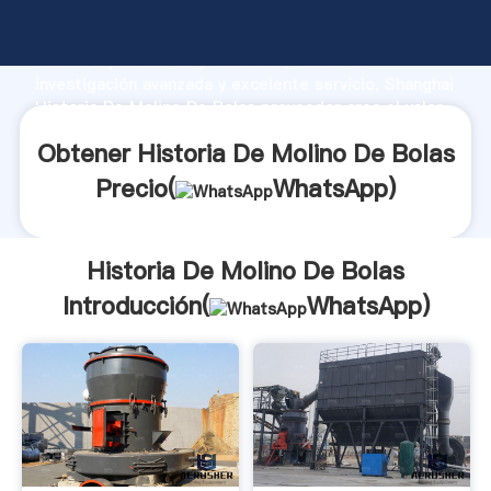
Historia De Molino De Bolas fabricante Agarrando
fuerte capacidad de producción, fuerza de
investigación avanzada y excelente servicio, Shanghai
Historia De Molino De Bolas proveedor crea el valor
y aporta valores a todos los clientes.
Obtener Historia De Molino De Bolas
Precio(
WhatsApp
)
Historia De Molino De Bolas
Introducción(
WhatsApp
)