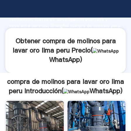
compra de molinos para lavar oro lima peru
fabricante Agarrando fuerte capacidad de
producción, fuerza de investigación avanzada y
excelente servicio, Shanghai compra de molinos para
lavar oro lima peru proveedor crea el valor y aporta
valores a todos los clientes.
Obtener compra de molinos para
lavar oro lima peru Precio(
WhatsApp
)
compra de molinos para lavar oro lima
peru Introducción(
WhatsApp
)