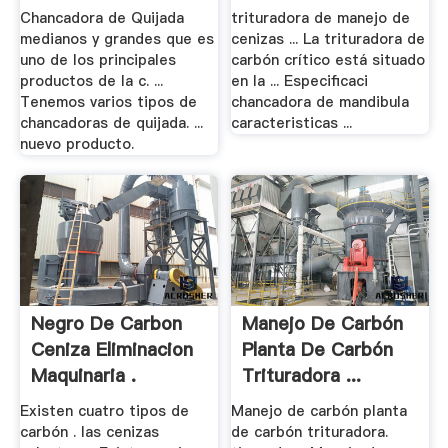
Cono
Chancadora de Quijada
trituradora de manejo de
medianos y grandes que es
cenizas ... La trituradora de
uno de los principales
carbón crítico está situado
productos de la c. ...
en la ... Especificaci
Tenemos varios tipos de
chancadora de mandibula
chancadoras de quijada. ...
caracteristicas ...
nuevo producto.
Negro De Carbon
Manejo De Carbón
Ceniza Eliminacion
Planta De Carbón
Maquinaria .
Trituradora ...
Existen cuatro tipos de
Manejo de carbón planta
carbón . las cenizas
de carbón trituradora.