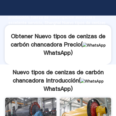
Nuevo tipos de cenizas de carbón chancadora
fabricante Agarrando fuerte capacidad de
producción, fuerza de investigación avanzada y
excelente servicio, Shanghai Nuevo tipos de cenizas
de carbón chancadora proveedor crea el valor y
aporta valores a todos los clientes.
Obtener Nuevo tipos de cenizas de
carbón chancadora Precio(
WhatsApp
)
Nuevo tipos de cenizas de carbón
chancadora Introducción(
WhatsApp
)