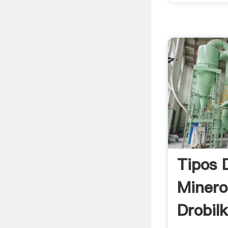
Tipos 
Minero
Drobil