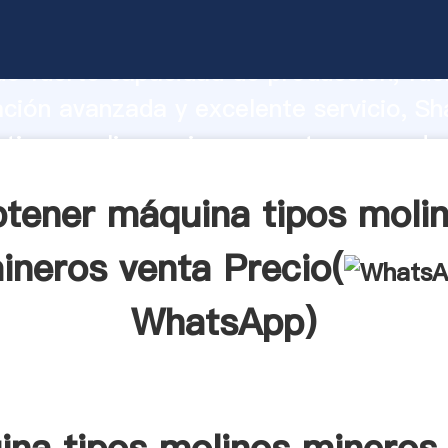
tipos molinos mineros venta fabricant
o fuerte capacidad de producción, fue
ación avanzada y excelente servicio, Sh
tipos molinos mineros venta proveedor
aporta valores a todos los clientes.
tener máquina tipos moli
ineros venta Precio(
WhatsApp
)