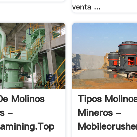
venta ...
De Molinos
Tipos Molino
s -
Mineros -
kamining.top
Mobilecrushe