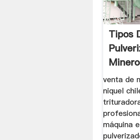
Tipos 
Pulver
Minero
Tritur
venta de m
niquel chi
triturador
profesiona
máquina en
pulveriza