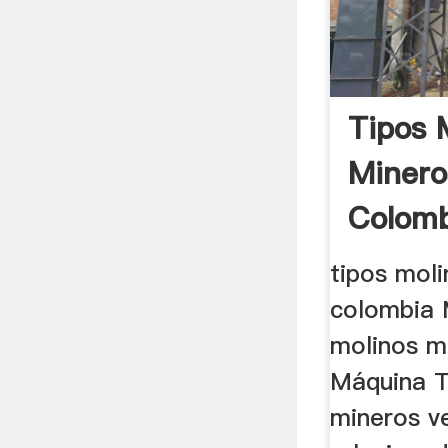
Tipos 
Minero
Colomb
Y .
tipos mol
colombia 
molinos m
Máquina T
mineros v