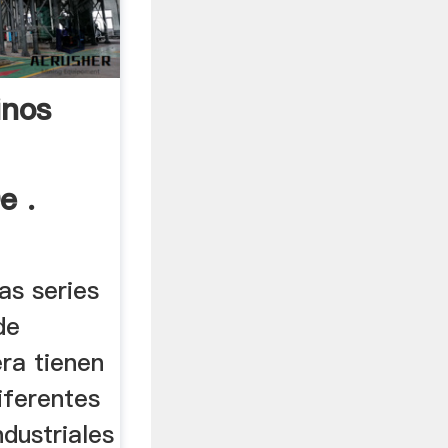
inos
e .
tas series
de
ra tienen
iferentes
ndustriales