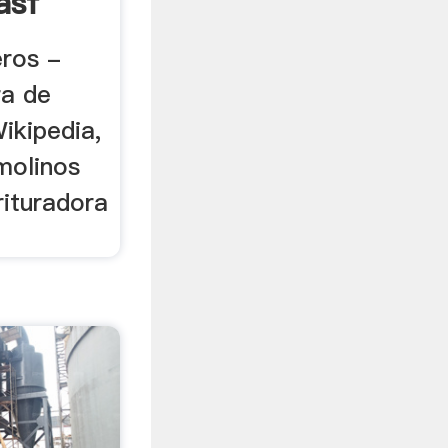
asf
eros -
ra de
ikipedia,
molinos
rituradora