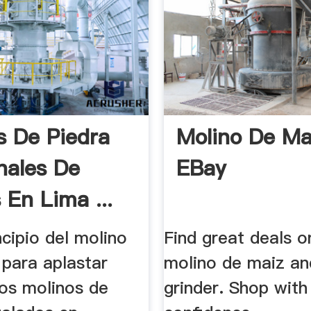
s De Piedra
Molino De Mai
nales De
EBay
 En Lima ...
incipio del molino
Find great deals o
 para aplastar
molino de maiz an
Los molinos de
grinder. Shop with