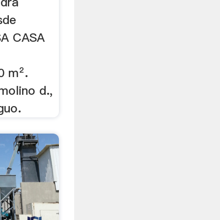
edra
sde
SA CASA
0 m².
molino d.,
guo.