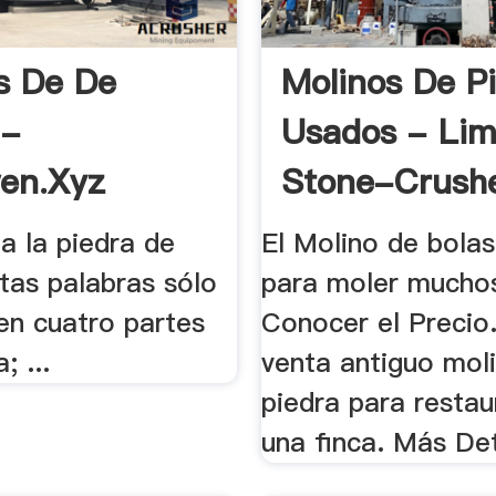
s De De
Molinos De P
 -
Usados - Li
en.xyz
Stone-Crush
a la piedra de
El Molino de bola
tas palabras sólo
para moler muchos
en cuatro partes
Conocer el Precio
; ...
venta antiguo mol
piedra para restau
una finca. Más Det