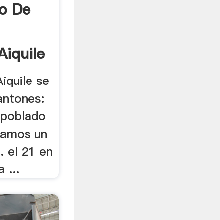
o De
Aiquile
Aiquile se
antones:
o poblado
tramos un
. el 21 en
 ...