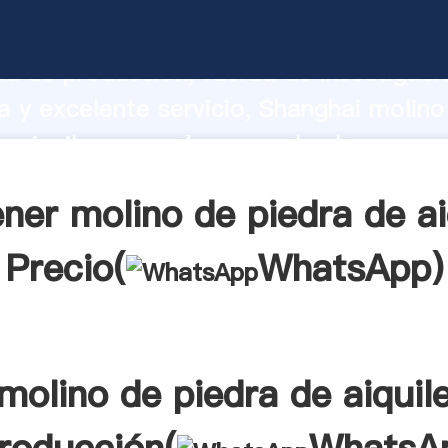
e piedra de aiquile fabricante Agarran
d de producción, fuerza de investigaci
 y excelente servicio, Shanghai molino
e aiquile proveedor crea el valor y apor
a todos los clientes.
ner molino de piedra de ai
Precio(
WhatsApp
)
molino de piedra de aiquil