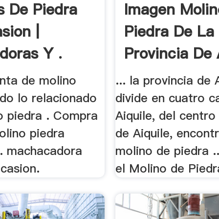
s De Piedra
Imagen Molin
sion |
Piedra De La
doras Y .
Provincia De 
ta de molino
... la provincia de 
do lo relacionado
divide en cuatro c
o piedra . Compra
Aiquile, del centr
olino piedra
de Aiquile, encon
. machacadora
molino de piedra ..
casion.
el Molino de Piedra