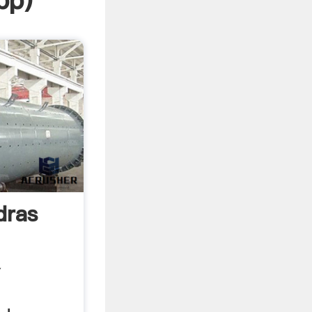
pp
)
dras
Y