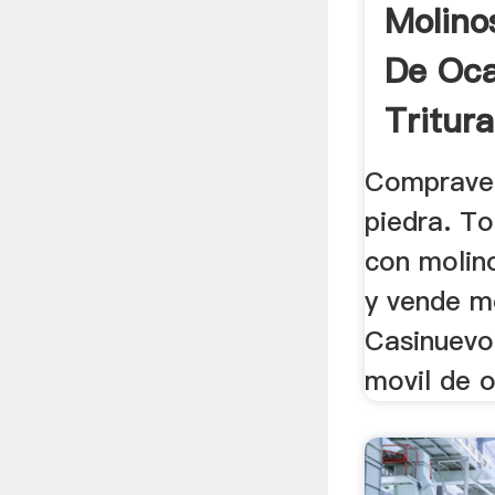
Molino
De Oca
Tritura
Compraven
piedra. To
con molin
y vende m
Casinuevo
movil de o