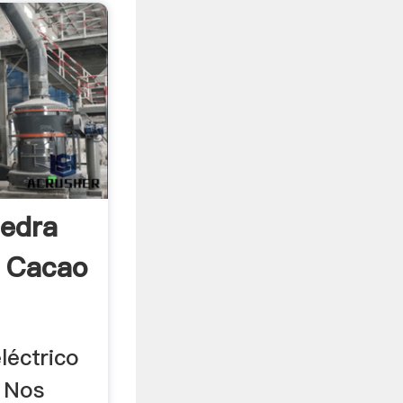
iedra
l Cacao
léctrico
. Nos