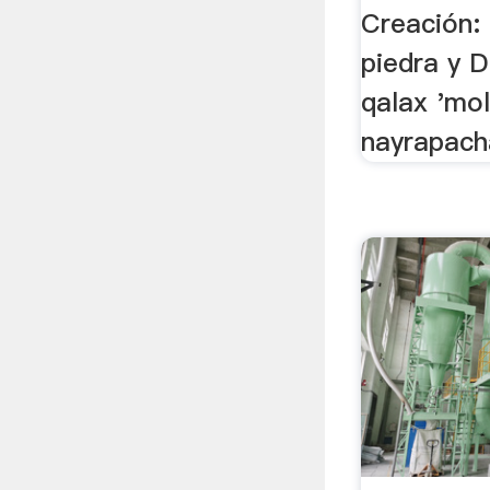
Creación: 
piedra y D
qalax 'mol
nayrapach