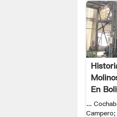
Histor
Molino
En Boli
... Cochab
Campero; M