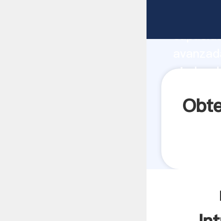
molino d
capacida
avanzada
piedra d
valores 
Obte