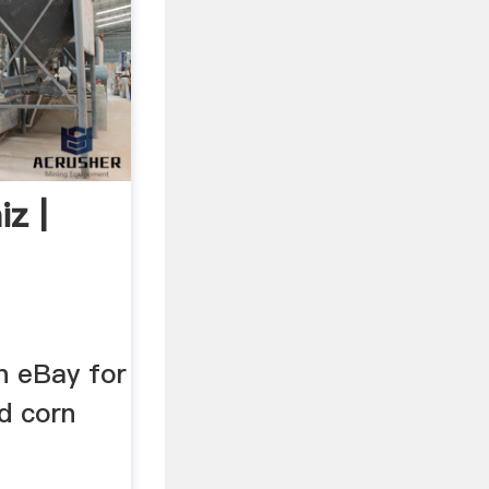
z |
n eBay for
d corn