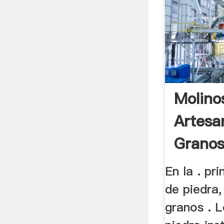
Molino
Artesa
Granos
En la . pr
de piedra,
granos . 