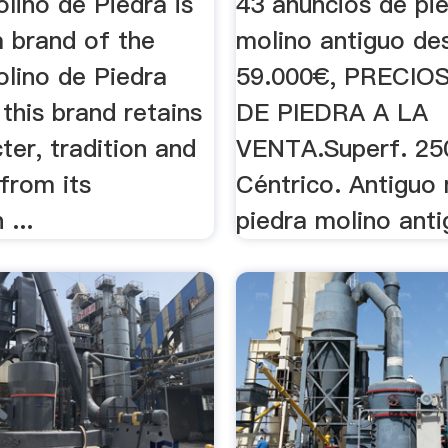
lino de Piedra is
43 anuncios de pi
 brand of the
molino antiguo de
olino de Piedra
59.000€, PRECIO
this brand retains
DE PIEDRA A LA
ter, tradition and
VENTA.Superf. 25
from its
Céntrico. Antiguo 
 ...
piedra molino anti