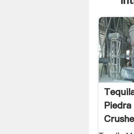
In
Tequil
Piedra
Crusher