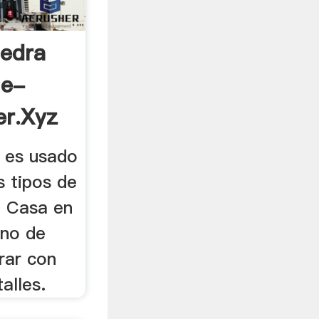
iedra
me-
er.xyz
s es usado
 tipos de
. Casa en
ino de
rar con
alles.