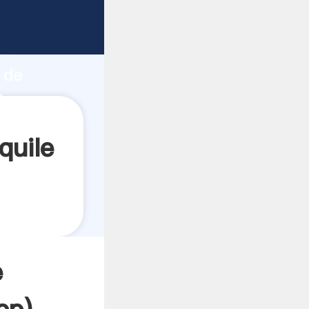
do fuerte
ón
 de
ta
quile
e