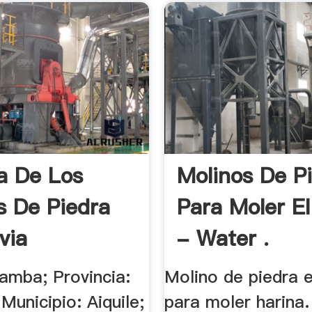
ia De Los
Molinos De P
s De Piedra
Para Moler E
via
- Water .
amba; Provincia:
Molino de piedra e
unicipio: Aiquile;
para moler harina