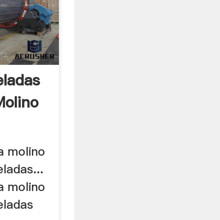
eladas
olino
a molino
ladas...
a molino
eladas