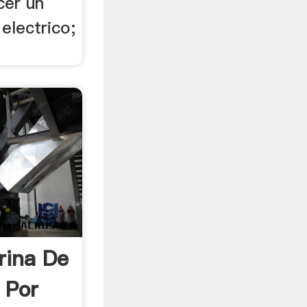
cer un
electrico;
rina De
 Por