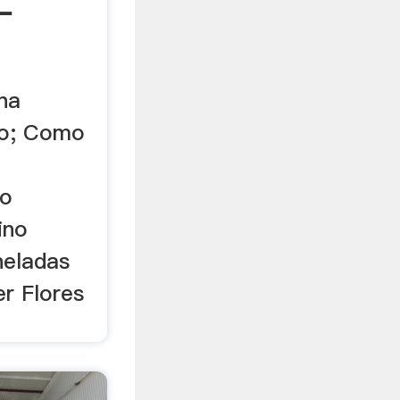
-
na
ro; Como
mo
ino
neladas
r Flores