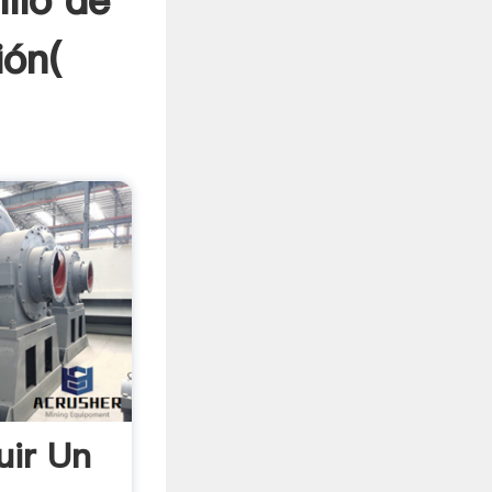
llo de
ión(
uir Un