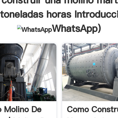
construir una molino marti
toneladas horas Introducc
WhatsApp
)
o Molino De
Como Constr