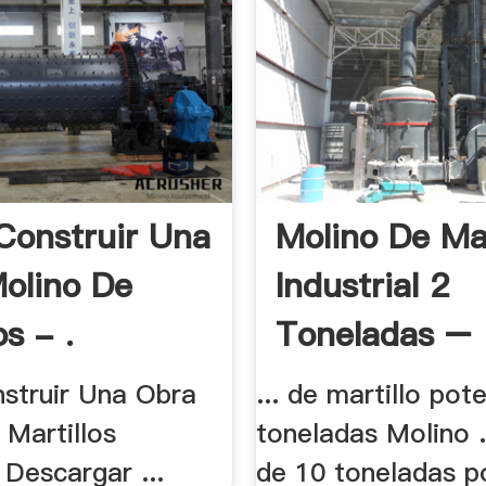
onstruir Una
Molino De Ma
olino De
Industrial 2
os - .
Toneladas –
Trituradora
truir Una Obra
... de martillo pot
 Martillos
toneladas Molino .
) Descargar ...
de 10 toneladas po