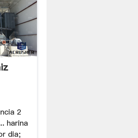
iz
encia 2
.. harina
r dia;