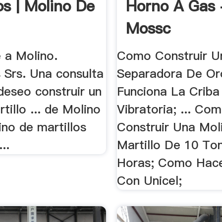
os | Molino De
Horno A Gas 
Mossc
e a Molino.
Como Construir U
 Srs. Una consulta
Separadora De O
 deseo construir un
Funciona La Criba
tillo ... de Molino
Vibratoria; ... Co
no de martillos
Construir Una Mol
..
Martillo De 10 To
Horas; Como Hace
Con Unicel;