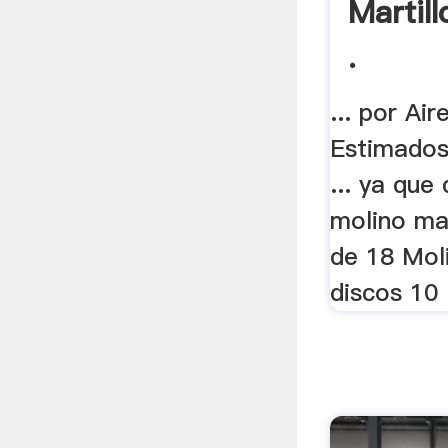
Martill
.
... por Air
Estimados
... ya que
molino mar
de 18 Moli
discos 10 .