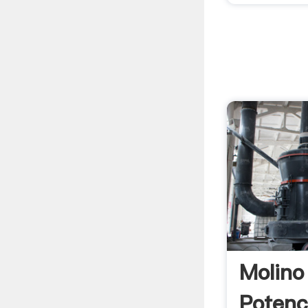
Molino
Potenc