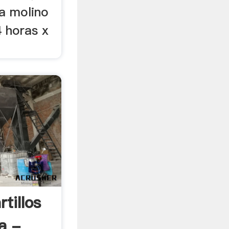
na molino
4 horas x
tillos
a -