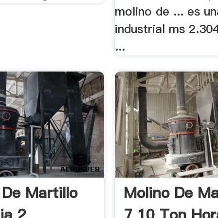
molino de ... es u
industrial ms 2.30
...
 De Martillo
Molino De Mar
ia 2
7 10 Ton Hor