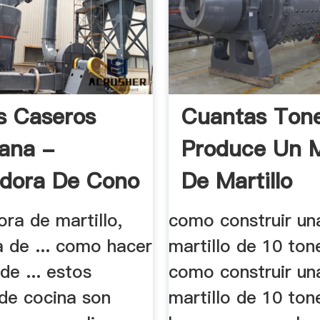
s Caseros
Cuantas Ton
ana -
Produce Un M
adora De Cono
De Martillo
dora de martillo,
como construir un
a de ... como hacer
martillo de 10 tone
de ... estos
como construir un
 de cocina son
martillo de 10 ton