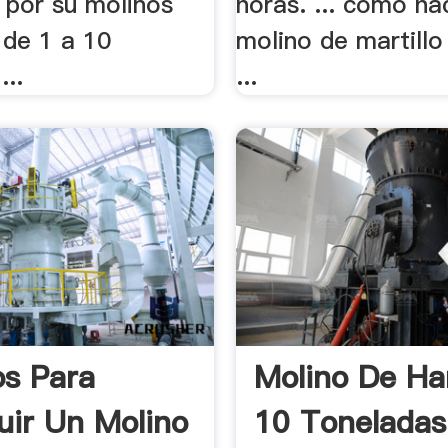
 por su molinos
horas. ... como ha
 de 1 a 10
molino de martillo 
...
...
os Para
Molino De Ha
uir Un Molino
10 Toneladas