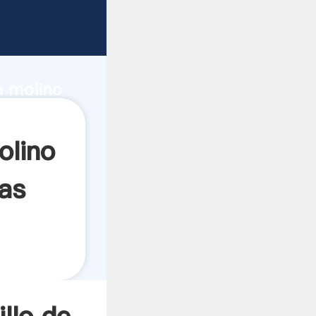
adas
e
a molino
l valor
olino
ras