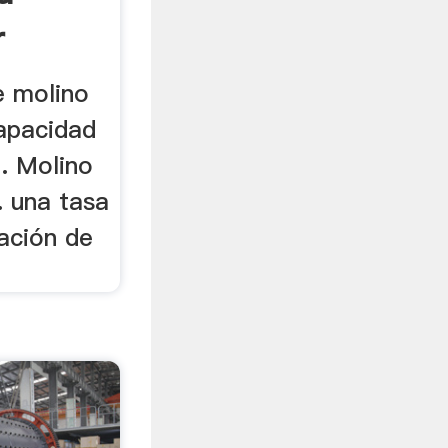
r
de molino
capacidad
.. Molino
. una tasa
ación de