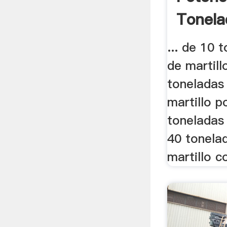
Tonela
... de 10 
de martill
toneladas
martillo p
toneladas 
40 tonela
martillo c