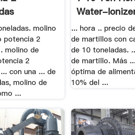
das
Water-Ionize
toneladas. molino
... hora .. precio 
o potencia 2
de martillos con 
 . molino de
de 10 toneladas. .
otencia 2
de martillo. Más ..
... con una ... de
óptima de aliment
das, molino de
10% del ...
omo ...