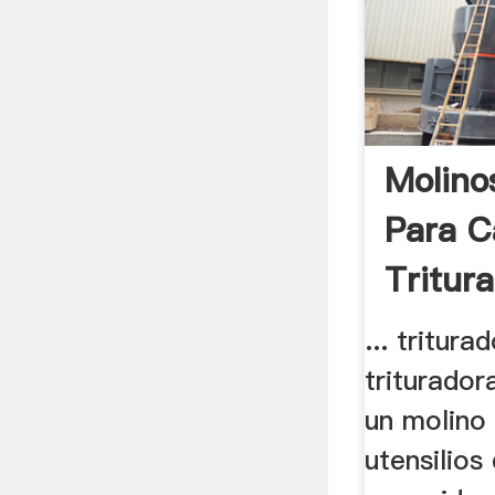
Molino
Para C
Tritur
... tritura
triturador
un molino 
utensilios