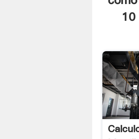
como 
10 
Calcul