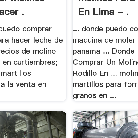
acer .
En Lima - .
puedo comprar
... donde puedo c
ara hacer leche de
maquina de moler 
precios de molino
panama ... Donde
 en curtiembres;
Comprar Un Molin
martillos
Rodillo En ... moli
 a la venta en
martillos para for
granos en ...