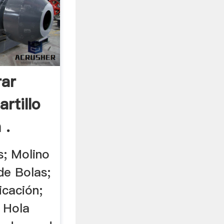
ar
rtillo
 .
s; Molino
de Bolas;
icación;
. Hola