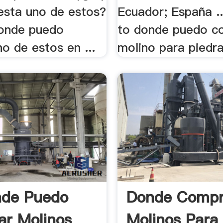
esta uno de estos?
Ecuador; España ..
onde puedo
to donde puedo c
o de estos en ...
molino para piedra
nde Puedo
Donde Compr
r Molinos
Molinos Para