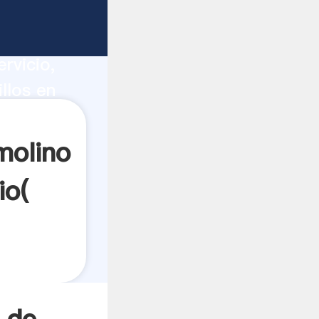
panama
ucción,
rvicio,
llos en
s a
molino
io(