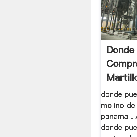
Donde
Compra
Martill
donde pu
molino de 
panama . 
donde pu