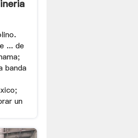
ineria
lino.
 ... de
anama;
a banda
xico;
rar un