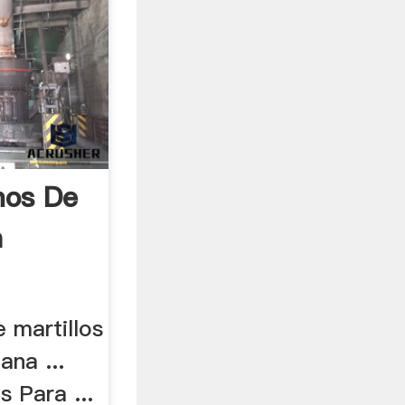
nos De
a
 martillos
ana ...
s Para ...