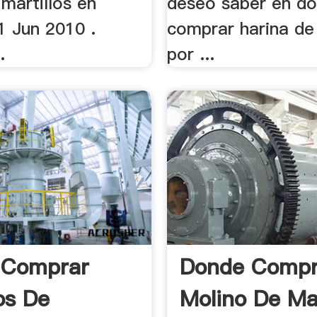
martillos en
deseo saber en d
1 Jun 2010 .
comprar harina d
.
por ...
 Comprar
Donde Compr
os De
Molino De Mar