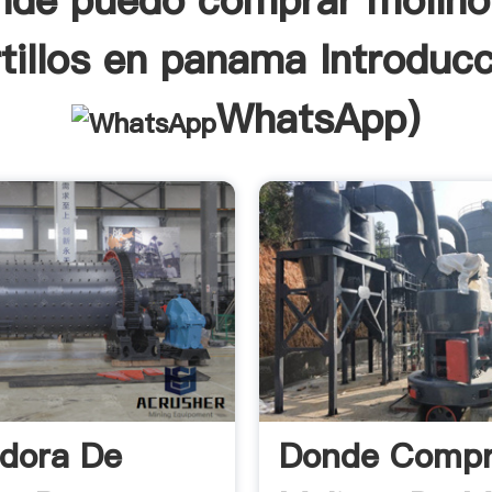
nde puedo comprar molino
tillos en panama Introducc
WhatsApp
)
adora De
Donde Compr