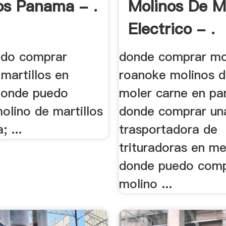
los Panama - .
Molinos De M
Electrico - .
edo comprar
donde comprar mo
martillos en
roanoke molinos de
donde puedo
moler carne en p
olino de martillos
donde comprar un
 ...
trasportadora de
trituradoras en me
donde puedo comp
molino ...