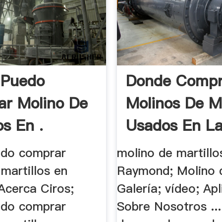
 Puedo
Donde Compr
r Molino De
Molinos De Ma
os En .
Usados En La
edo comprar
molino de martillo
martillos en
Raymond; Molino 
Acerca Ciros;
Galería; vídeo; Apl
edo comprar
Sobre Nosotros ..