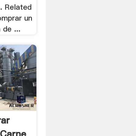
. Related
omprar un
 de ...
ar
 Carne