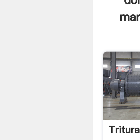
do
mar
Tritur