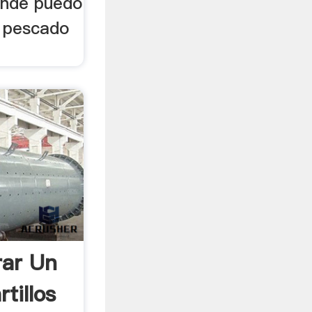
onde puedo
e pescado
ar Un
tillos