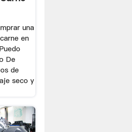
omprar una
carne en
 Puedo
o De
nos de
raje seco y