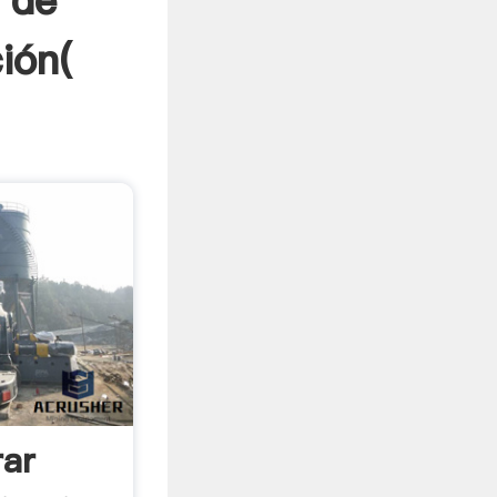
 de
ión(
ar