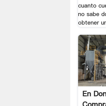
cuanto cu
no sabe d
obtener un
En Do
Compra