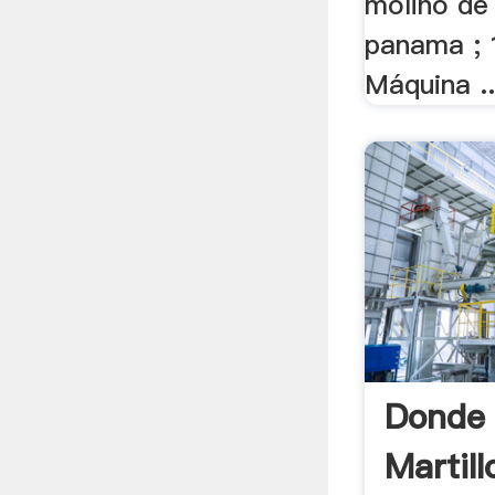
molino de 
panama ; 
Máquina ..
Donde
Martill