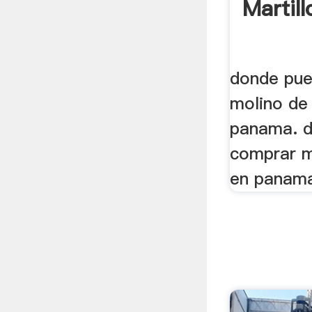
Martil
donde pu
molino de 
panama. 
comprar m
en panama;