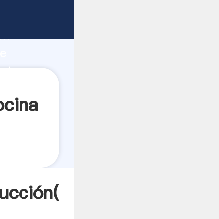
o fuerte
ón
de
orta
ocina
ducción(