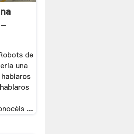
ina
 -
 Robots de
sería una
 hablaros
 hablaros
nocéis ...