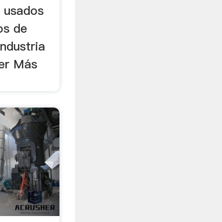
e usados
pos de
industria
eer Más