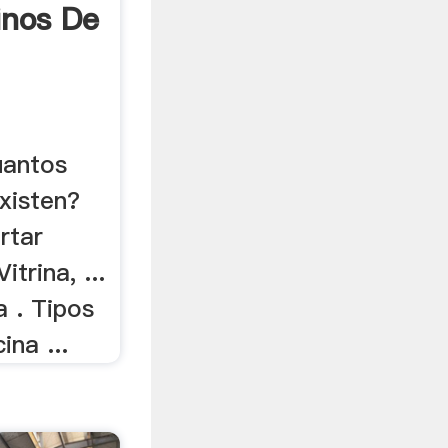
inos De
uantos
xisten?
rtar
itrina, ...
a . Tipos
ina ...