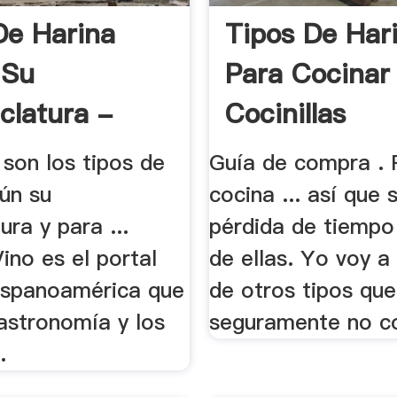
De Harina
Tipos De Har
 Su
Para Cocinar
latura -
Cocinillas
 Y .
s son los tipos de
Guía de compra .
ún su
cocina ... así que 
ra y para ...
pérdida de tiempo
ino es el portal
de ellas. Yo voy a
Hispanoamérica que
de otros tipos que
astronomía y los
seguramente no co
.