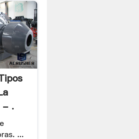
Tipos
La
 - .
de
ras. ...