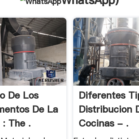
WhatsApp
)
o De Los
Diferentes T
mentos De La
Distribucion 
: The .
Cocinas - .