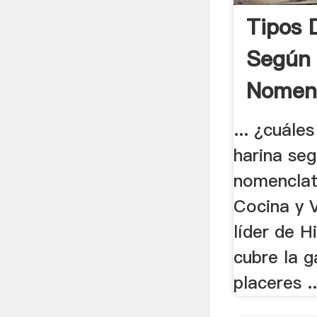
Tipos 
Según
Nomenc
Cocina
... ¿cuále
harina seg
nomenclatu
Cocina y V
líder de 
cubre la g
placeres ..