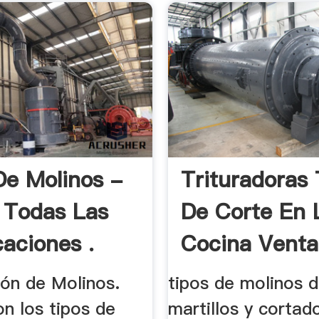
De Molinos -
Trituradoras 
| Todas Las
De Corte En 
caciones .
Cocina Venta
ión de Molinos.
tipos de molinos 
n los tipos de
martillos y cortado