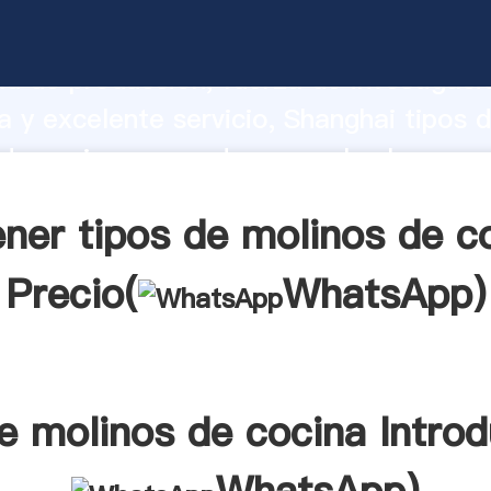
 molinos de cocina fabricante Agarrand
d de producción, fuerza de investigaci
 y excelente servicio, Shanghai tipos 
de cocina proveedor crea el valor y ap
a todos los clientes.
ner tipos de molinos de c
Precio(
WhatsApp
)
e molinos de cocina Intro