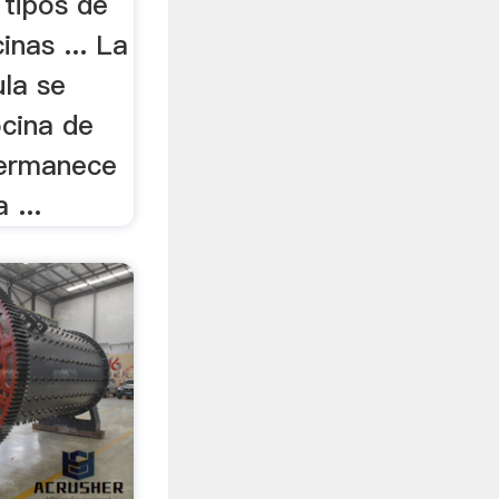
 tipos de
inas ... La
ula se
ocina de
permanece
 ...