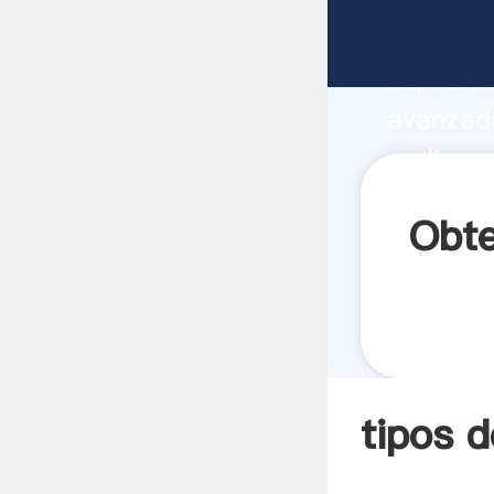
tipos de
capacida
avanzada
molinos 
valores 
Obte
tipos d