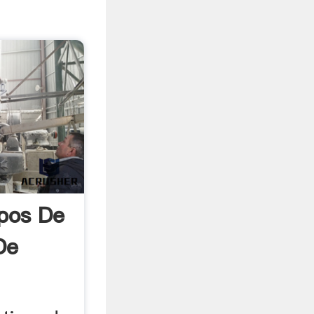
ipos De
De