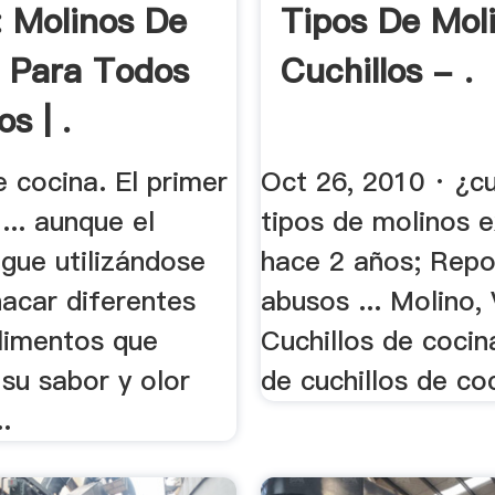
: Molinos De
Tipos De Mol
 Para Todos
Cuchillos - .
s | .
 cocina. El primer
Oct 26, 2010 · ¿c
... aunque el
tipos de molinos e
gue utilizándose
hace 2 años; Repo
acar diferentes
abusos ... Molino, V
alimentos que
Cuchillos de cocin
su sabor y olor
de cuchillos de coc
.