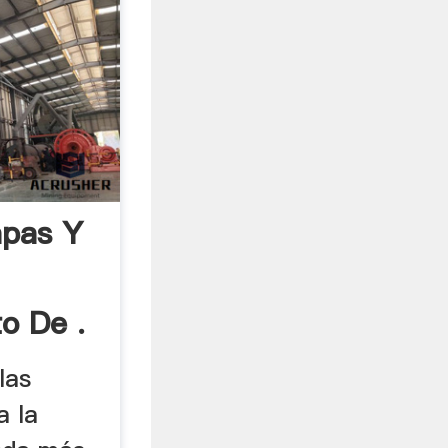
apas Y
o De .
las
a la