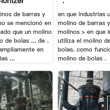
Ionizer
.
inos de barras y
en que industrias u
mo se mencionó en
molino de barras y 
ribado que un molino
molinos > en que i
o de bolas ... de .
utiliza el molino d
a ampliamente en
bolas. como funci
ias ...
molino de bolas .