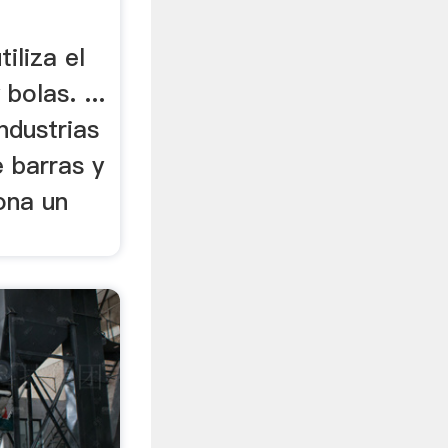
tiliza el
bolas. ...
ndustrias
e barras y
ona un