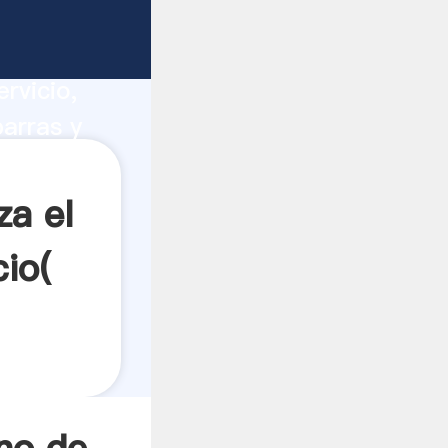
olas
ucción,
rvicio,
barras y
a todos
za el
io(