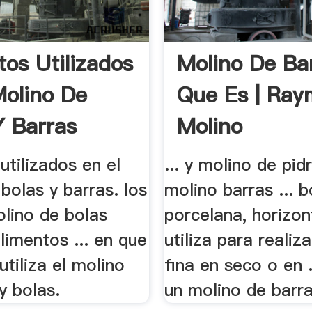
tos Utilizados
Molino De Ba
Molino De
Que Es | Ra
Y Barras
Molino
utilizados en el
... y molino de pid
bolas y barras. los
molino barras ... 
olino de bolas
porcelana, horizon
alimentos ... en que
utiliza para realiz
utiliza el molino
fina en seco o en .
y bolas.
un molino de barras