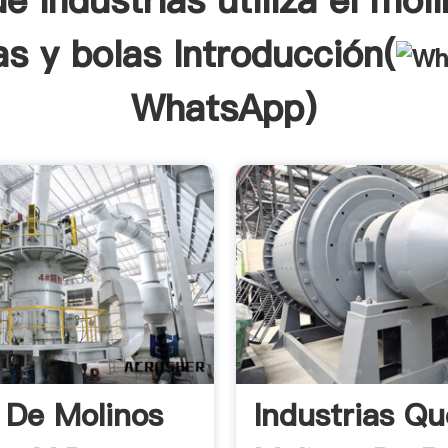
e industrias utiliza el mol
as y bolas Introducción(
WhatsApp
)
 De Molinos
Industrias Q