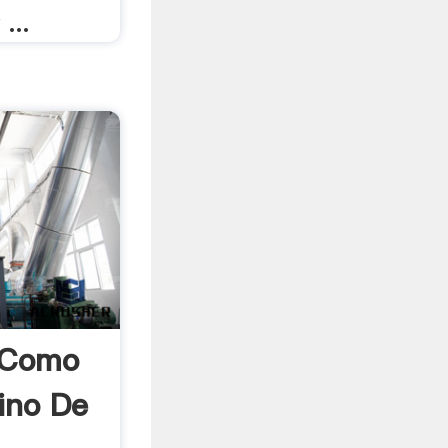
...
 Como
ino De