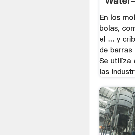
Water-
En los mol
bolas, co
el ... y c
de barras 
Se utiliz
las industr