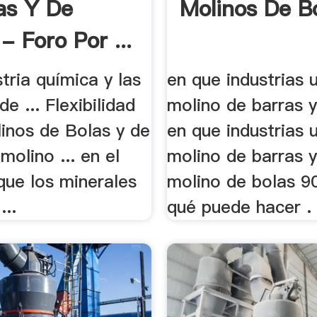
as Y De
Molinos De Bo
- Foro Por ...
stria química y las
en que industrias u
de ... Flexibilidad
molino de barras y 
linos de Bolas y de
en que industrias u
molino ... en el
molino de barras y
que los minerales
molino de bolas 
...
qué puede hacer .