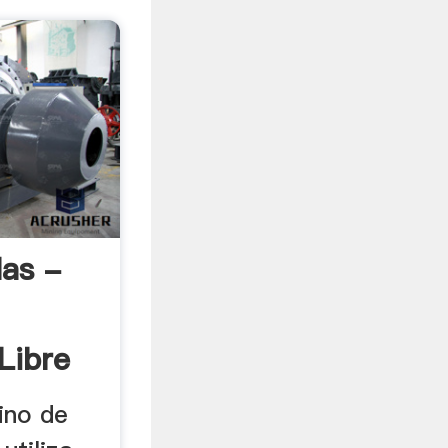
las -
Libre
ino de