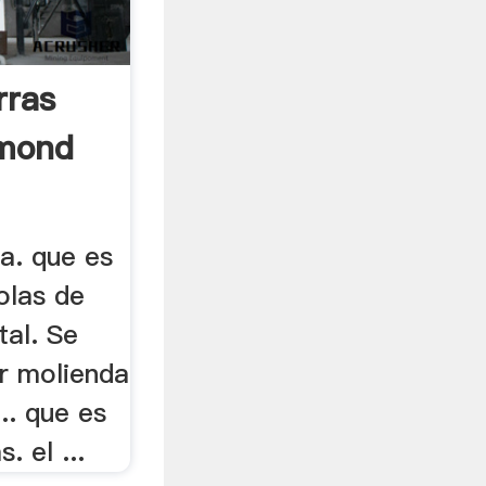
rras
ymond
ra. que es
bolas de
tal. Se
ar molienda
.. que es
. el ...