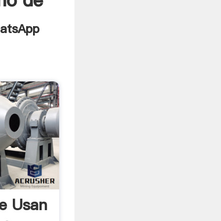
ino de
ue Usan