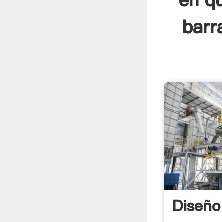
en qu
barr
Diseño