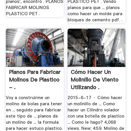
planos', encontró . PLANOS
PLASTICO PET . Vendo
FABRICAR MOLINOS
planos para que ... planos
PLASTICO PET .
como hacer un molde para
bloques de cemento pdf. .
Planos Para Fabricar
Cómo Hacer Un
Molinos De Plastico
Molinillo De Viento
- .
Utilizando .
Voy a construirme un
2015-6-17 · Cómo hacer
molino de bolas para tener
un molinillo de ... Como
en ... seguido para fabricar
hacer un Cilindro volador
este tipo de ... planos de
con una botella de plastico
un molino de ... la formula
... Como le hago? 4,068
para hacer estuco plastico.
views. New; 4:59. Molino de