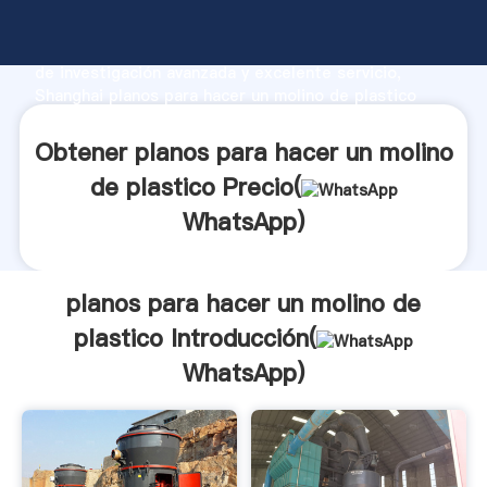
planos para hacer un molino de plastico fabricante
Agarrando fuerte capacidad de producción, fuerza
de investigación avanzada y excelente servicio,
Shanghai planos para hacer un molino de plastico
proveedor crea el valor y aporta valores a todos los
clientes.
Obtener planos para hacer un molino
de plastico Precio(
WhatsApp
)
planos para hacer un molino de
plastico Introducción(
WhatsApp
)