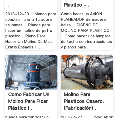
.
Plastico - .
2013-12-29 · planos para
Como hacer un AVION
construir una trituradora
PLANEADOR de madera
de ramas. ... Planos para
balsa, ... DISEÑO DE
hacer un molino de pet o
MOLINO PARA PLASTICO
plastico ... Plano Para
... Como hacer una lampara
Hacer Un Molino De Maiz
de techo con instrucciones
Gratis Ensayos 1 ...
y planos para .
Como Fabricar Un
Molino Para
Molino Para Picar
Plasticos Casero.
Plástico I .
(fabricación) .
planos para fabricar un
2015-7-27 · ... Cómo Abrir