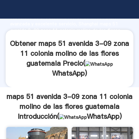
maps 51 avenida 3-09 zona 11 colonia molino de las
flores guatemala fabricante Agarrando fuerte
capacidad de producción, fuerza de investigación
avanzada y excelente servicio, Shanghai maps 51
avenida 3-09 zona 11 colonia molino de las flores
guatemala proveedor crea el valor y aporta valores a
Obtener maps 51 avenida 3-09 zona
todos los clientes.
11 colonia molino de las flores
guatemala Precio(
WhatsApp
)
maps 51 avenida 3-09 zona 11 colonia
molino de las flores guatemala
Introducción(
WhatsApp
)