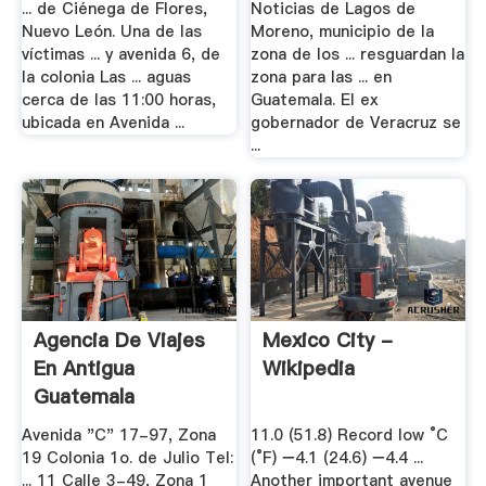
... de Ciénega de Flores,
Noticias de Lagos de
Nuevo León. Una de las
Moreno, municipio de la
víctimas ... y avenida 6, de
zona de los ... resguardan la
la colonia Las ... aguas
zona para las ... en
cerca de las 11:00 horas,
Guatemala. El ex
ubicada en Avenida ...
gobernador de Veracruz se
...
Agencia De Viajes
Mexico City -
En Antigua
Wikipedia
Guatemala
Avenida "C" 17-97, Zona
11.0 (51.8) Record low °C
19 Colonia 1o. de Julio Tel:
(°F) −4.1 (24.6) −4.4 ...
... 11 Calle 3-49, Zona 1
Another important avenue