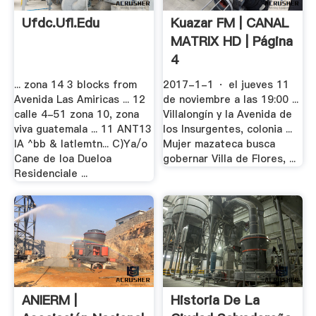
Ufdc.ufl.edu
Kuazar FM | CANAL
MATRIX HD | Página
4
... zona 14 3 blocks from
2017-1-1 · el jueves 11
Avenida Las Amiricas ... 12
de noviembre a las 19:00 ...
calle 4-51 zona 10, zona
Villalongín y la Avenida de
viva guatemala ... 11 ANT13
los Insurgentes, colonia ...
IA ^bb & latIemtn... C)Ya/o
Mujer mazateca busca
Cane de loa Dueloa
gobernar Villa de Flores, ...
Residenciale ...
ANIERM |
Historia De La