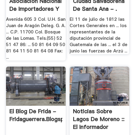
Asociación Nacional
Ciudad Salvadoreña
De Importadores Y
De Santa Ana - .
...
Avenida 605 3 Col. U.H. San
El 11 de julio de 1812 las
Juan de Aragón Deleg. G. A.
Cortes Generales en ... los
... C.P. 11700 Col. Bosque
representantes de la
de las Lomas. Tels.(55) 52
diputación provincial de
51 47 86: ... 50 81 64 09 50
Guatemala de las ... el 3 de
81 64 11 50 81 64 08 Fax:
junio las fuerzas de Arzú ...
...
El Blog De Frida -
Noticias Sobre
Fridaguerrera.blogspot.mx
Lagos De Moreno ::
El Informador