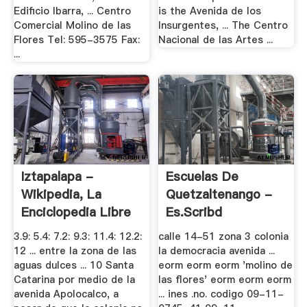
Edificio Ibarra, ... Centro
is the Avenida de los
Comercial Molino de las
Insurgentes, ... The Centro
Flores Tel: 595-3575 Fax:
Nacional de las Artes ...
...
Iztapalapa -
Escuelas De
Wikipedia, La
Quetzaltenango -
Enciclopedia Libre
Es.scribd
3.9: 5.4: 7.2: 9.3: 11.4: 12.2:
calle 14-51 zona 3 colonia
12 ... entre la zona de las
la democracia avenida ...
aguas dulces ... 10 Santa
eorm eorm eorm 'molino de
Catarina por medio de la
las flores' eorm eorm eorm
avenida Apolocalco, a
... ines .no. codigo 09-11-