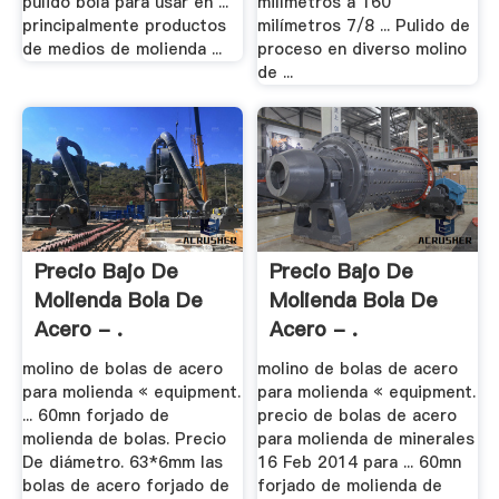
pulido bola para usar en ...
milímetros a 160
principalmente productos
milímetros 7/8 ... Pulido de
de medios de molienda ...
proceso en diverso molino
de ...
Precio Bajo De
Precio Bajo De
Molienda Bola De
Molienda Bola De
Acero - .
Acero - .
molino de bolas de acero
molino de bolas de acero
para molienda « equipment.
para molienda « equipment.
... 60mn forjado de
precio de bolas de acero
molienda de bolas. Precio
para molienda de minerales
De diámetro. 63*6mm las
16 Feb 2014 para ... 60mn
bolas de acero forjado de
forjado de molienda de