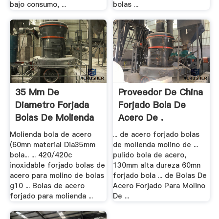
bajo consumo, ...
bolas ...
35 Mm De
Proveedor De China
Diametro Forjada
Forjado Bola De
Bolas De Molienda
Acero De .
En .
Molienda bola de acero
... de acero forjado bolas
(60mn material Dia35mm
de molienda molino de ...
bola... ... 420/420c
pulido bola de acero,
inoxidable forjado bolas de
130mm alta dureza 60mn
acero para molino de bolas
forjado bola ... de Bolas De
g10 ... Bolas de acero
Acero Forjado Para Molino
forjado para molienda ...
De ...