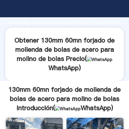
130mm 60mn forjado de molienda de bolas de acero
para molino de bolas fabricante Agarrando fuerte
capacidad de producción, fuerza de investigación
avanzada y excelente servicio, Shanghai 130mm 60mn
forjado de molienda de bolas de acero para molino
de bolas proveedor crea el valor y aporta valores a
Obtener 130mm 60mn forjado de
todos los clientes.
molienda de bolas de acero para
molino de bolas Precio(
WhatsApp
)
130mm 60mn forjado de molienda de
bolas de acero para molino de bolas
Introducción(
WhatsApp
)