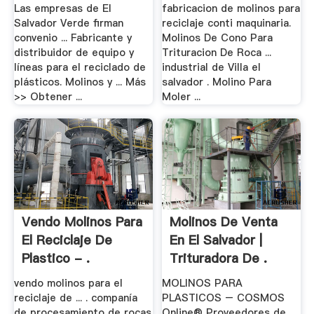
De .
Las empresas de El
fabricacion de molinos para
Salvador Verde firman
reciclaje conti maquinaria.
convenio ... Fabricante y
Molinos De Cono Para
distribuidor de equipo y
Trituracion De Roca ...
líneas para el reciclado de
industrial de Villa el
plásticos. Molinos y ... Más
salvador . Molino Para
>> Obtener ...
Moler ...
Vendo Molinos Para
Molinos De Venta
El Reciclaje De
En El Salvador |
Plastico - .
Trituradora De .
vendo molinos para el
MOLINOS PARA
reciclaje de ... . companía
PLASTICOS – COSMOS
de procesamiento de rocas
Online® Proveedores de