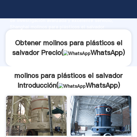
molinos para plásticos el salvador fabricante
Agarrando fuerte capacidad de producción, fuerza
de investigación avanzada y excelente servicio,
Shanghai molinos para plásticos el salvador
proveedor crea el valor y aporta valores a todos los
clientes.
Obtener molinos para plásticos el
salvador Precio(
WhatsApp
)
molinos para plásticos el salvador
Introducción(
WhatsApp
)