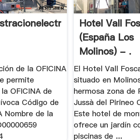
stracionelectronica.gob.es
Hotel Vall Fo
(España Los
Molinos) - .
ión de la OFICINA
El Hotel Vall Fosc
e permite
situado en Molinos
r la OFICINA de
hermosa zona de P
ívoca Código de
Jussà del Pirineo 
A Nombre de la
Este hotel de mon
O00000659
ofrece un jardín c
4
piscinas de ...