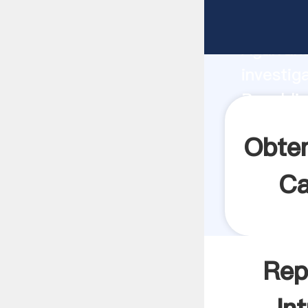
Republi
Agarrand
investig
Republi
valor y 
Obte
Ca
Rep