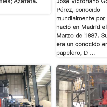
files; Azafata.
José Victoriano G
Pérez, conocido
mundialmente por 
nació en Madrid e
Marzo de 1887. S
era un conocido e
papelero, D ...