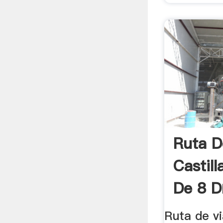
Ruta D
Castil
De 8 Dí
Ruta de vi