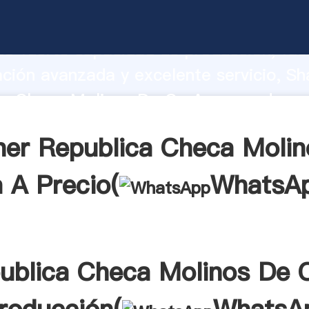
ca Checa Molinos De Ca A fabricante
o fuerte capacidad de producción, fue
ación avanzada y excelente servicio, Sh
ca Checa Molinos De Ca A proveedor cr
aporta valores a todos los clientes.
ner Republica Checa Molin
 A Precio(
WhatsA
ublica Checa Molinos De 