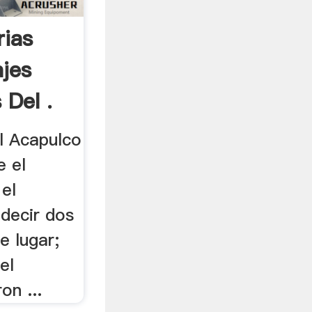
rias
ajes
 Del .
l Acapulco
e el
el
decir dos
e lugar;
el
on ...