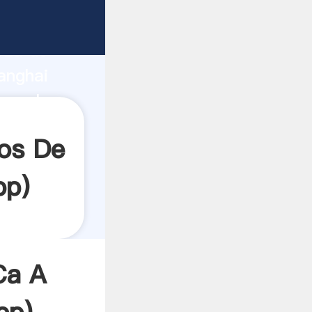
rza de
anghai
ea el
os De
pp
)
Ca A