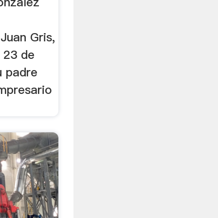
onzález
Juan Gris,
l 23 de
u padre
mpresario