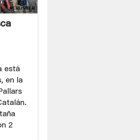
sca
a está
, en la
allars
Catalán.
taña
on 2