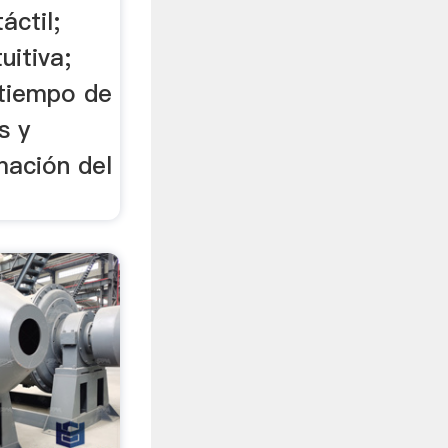
áctil;
uitiva;
 tiempo de
s y
mación del