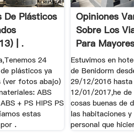
s De Plásticos
Opiniones Va
ados
Sobre Los Vi
3) | .
Para Mayores
a,Tenemos 24
Estuvimos en hote
de plásticos ya
de Benidorm desd
 (ver fotos abajo)
29/12/2016 hasta 
materiales: ABS
12/01/2017,he de 
 ABS + PS HIPS PS
cosas buenas de d
íamos estas
las habitaciones y 
por .
personal que hicier