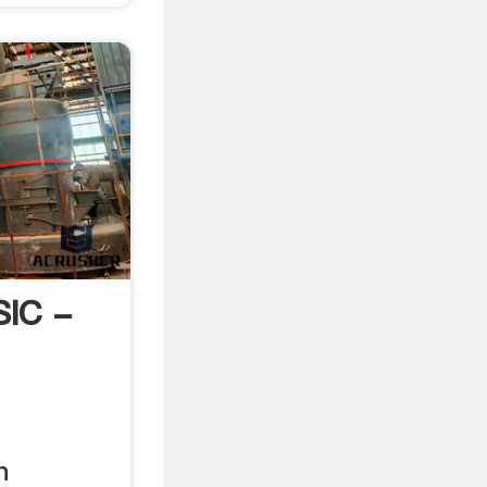
SIC -
n