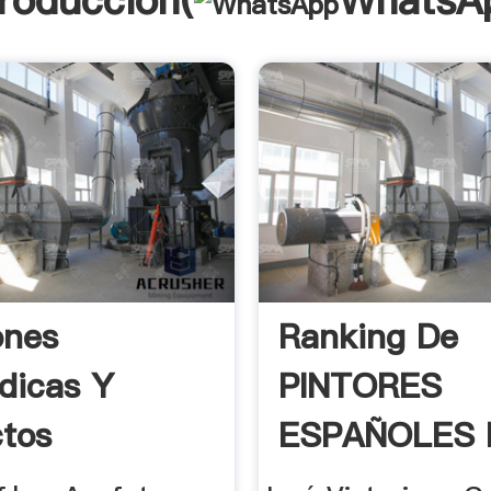
troducción(
WhatsA
ones
Ranking De
dicas Y
PINTORES
tos
ESPAÑOLES 
icos O ...
SIGLO XX .