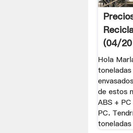
Precio
Recicl
(04/201
Hola Marl
toneladas 
envasados
de estos 
ABS + PC
PC. Tendr
toneladas 