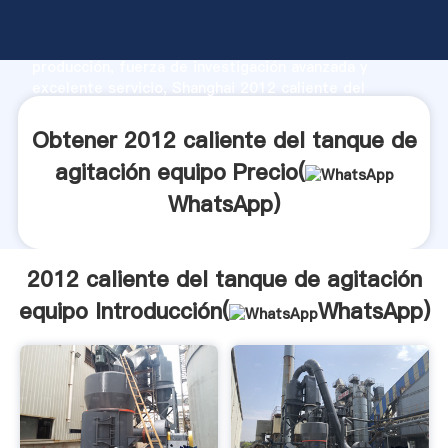
2012 caliente del tanque de agitación equipo
fabricante Agarrando fuerte capacidad de
producción, fuerza de investigación avanzada y
excelente servicio, Shanghai 2012 caliente del
tanque de agitación equipo proveedor crea el valor y
aporta valores a todos los clientes.
Obtener 2012 caliente del tanque de
agitación equipo Precio(
WhatsApp
)
2012 caliente del tanque de agitación
equipo Introducción(
WhatsApp
)