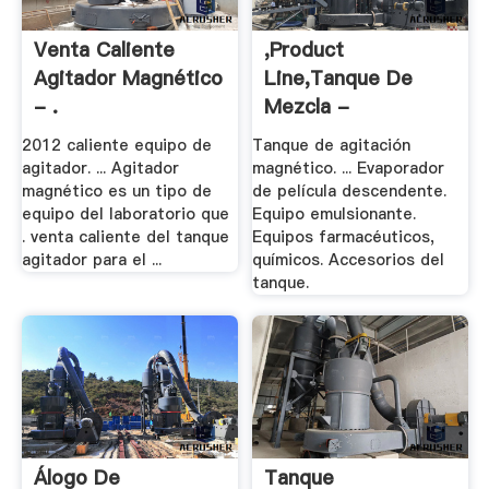
Venta Caliente
,Product
Agitador Magnético
Line,Tanque De
- .
Mezcla -
Spn.zjdayu
2012 caliente equipo de
Tanque de agitación
agitador. ... Agitador
magnético. ... Evaporador
magnético es un tipo de
de película descendente.
equipo del laboratorio que
Equipo emulsionante.
. venta caliente del tanque
Equipos farmacéuticos,
agitador para el ...
químicos. Accesorios del
tanque.
Álogo De
Tanque