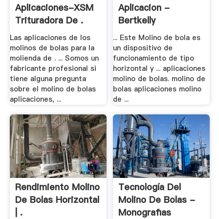
Aplicaciones-XSM
Aplicacion -
Trituradora De .
Bertkelly
Las aplicaciones de los
... Este Molino de bola es
molinos de bolas para la
un dispositivo de
molienda de . ... Somos un
funcionamiento de tipo
fabricante profesional si
horizontal y ... aplicaciones
tiene alguna pregunta
molino de bolas. molino de
sobre el molino de bolas
bolas aplicaciones molino
aplicaciones, ...
de ...
Rendimiento Molino
Tecnología Del
De Bolas Horizontal
Molino De Bolas -
| .
Monografias