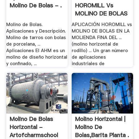
Molino De Bolas - .
HOROMILL Vs
MOLINO DE BOLAS
EN LA .
Molino de Bolas.
APLICACIÓN HOROMILL vs
Aplicaciones y Descripción.
MOLINO DE BOLAS EN LA
Molino de tarros con bolas
MOLIENDA FINA DEL ...
de porcelana, ...
(molino horizontal de
Aplicaciones El AHM es un
rodillo) ... Un gran número
molino de diseño horizontal
de aplicaciones
y confinado, ...
industriales de
Molino De Bolas
Molino Horizontal |
Horizontal -
Molino De
Artofcharmschool
Bolas,Barita Planta .