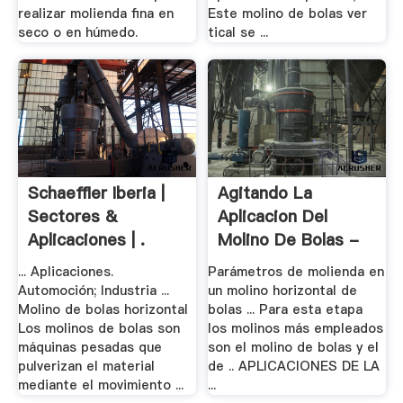
realizar molienda fina en
Este molino de bolas ver
seco o en húmedo.
tical se ...
Schaeffler Iberia |
Agitando La
Sectores &
Aplicacion Del
Aplicaciones | .
Molino De Bolas -
Water .
... Aplicaciones.
Parámetros de molienda en
Automoción; Industria ...
un molino horizontal de
Molino de bolas horizontal
bolas ... Para esta etapa
Los molinos de bolas son
los molinos más empleados
máquinas pesadas que
son el molino de bolas y el
pulverizan el material
de .. APLICACIONES DE LA
mediante el movimiento ...
...