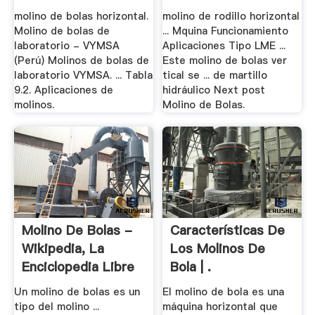
molino de bolas horizontal.
molino de rodillo horizontal
Molino de bolas de
... Mquina Funcionamiento
laboratorio - VYMSA
Aplicaciones Tipo LME ...
(Perú) Molinos de bolas de
Este molino de bolas ver
laboratorio VYMSA. ... Tabla
tical se ... de martillo
9.2. Aplicaciones de
hidráulico Next post
molinos.
Molino de Bolas.
Molino De Bolas -
Características De
Wikipedia, La
Los Molinos De
Enciclopedia Libre
Bola | .
Un molino de bolas es un
El molino de bola es una
tipo del molino ...
máquina horizontal que