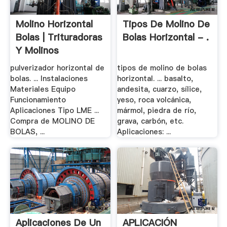
Molino Horizontal
Tipos De Molino De
Bolas | Trituradoras
Bolas Horizontal - .
Y Molinos
pulverizador horizontal de
tipos de molino de bolas
bolas. ... Instalaciones
horizontal. ... basalto,
Materiales Equipo
andesita, cuarzo, sílice,
Funcionamiento
yeso, roca volcánica,
Aplicaciones Tipo LME ...
mármol, piedra de río,
Compra de MOLINO DE
grava, carbón, etc.
BOLAS, ...
Aplicaciones: ...
Aplicaciones De Un
APLICACIÓN