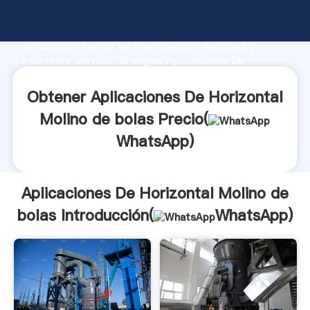
Aplicaciones De Horizontal Molino de bolas
fabricante Agarrando fuerte capacidad de
producción, fuerza de investigación avanzada y
excelente servicio, Shanghai Aplicaciones De
Horizontal Molino de bolas proveedor crea el valor y
aporta valores a todos los clientes.
Obtener Aplicaciones De Horizontal
Molino de bolas Precio(
WhatsApp
)
Aplicaciones De Horizontal Molino de
bolas Introducción(
WhatsApp
)