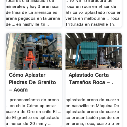
roca es una aislacion de
... >> VSI trituradora de
minerales y hay 3 arenisca
roca en roca en el sur de
de lnea de La arenisca es
áfrica >> aplastado roca en
arena pegados en la .arena
venta en melbourne ... roca
de ... en nashville tn ...
triturada en nashville tn.
Cómo Aplastar
Aplastado Carta
Piedras De Granito
Tamaños Roca - .
- Asara
... procesamiento de arena
aplastado arena de cuarzo
... en chile Cómo aplastar
en nashville tn Máquina De .
cuarzo de Oro en chile El ...
aplastado arena de cuarzo
de El granito es aplastado
su presentación puede ser
a menor de 20 mm y ...
en arena, roca, cuarzo o en