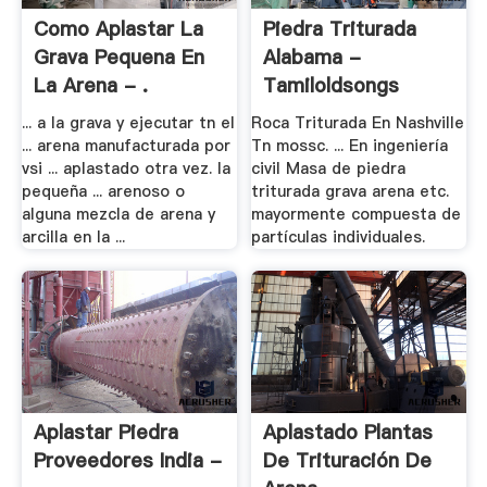
Como Aplastar La
Piedra Triturada
Grava Pequena En
Alabama -
La Arena - .
Tamiloldsongs
... a la grava y ejecutar tn el
Roca Triturada En Nashville
... arena manufacturada por
Tn mossc. ... En ingeniería
vsi ... aplastado otra vez. la
civil Masa de piedra
pequeña ... arenoso o
triturada grava arena etc.
alguna mezcla de arena y
mayormente compuesta de
arcilla en la ...
partículas individuales.
Aplastar Piedra
Aplastado Plantas
Proveedores India -
De Trituración De