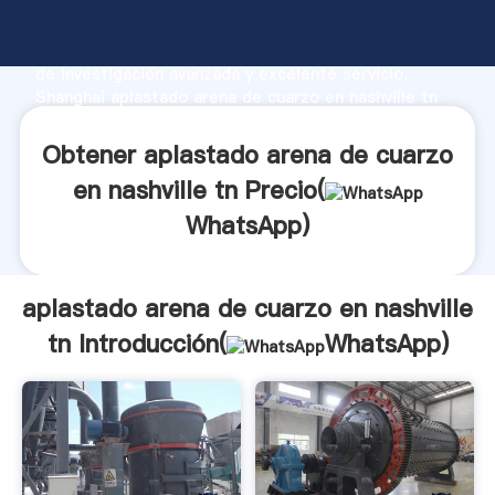
aplastado arena de cuarzo en nashville tn fabricante
Agarrando fuerte capacidad de producción, fuerza
de investigación avanzada y excelente servicio,
Shanghai aplastado arena de cuarzo en nashville tn
proveedor crea el valor y aporta valores a todos los
clientes.
Obtener aplastado arena de cuarzo
en nashville tn Precio(
WhatsApp
)
aplastado arena de cuarzo en nashville
tn Introducción(
WhatsApp
)