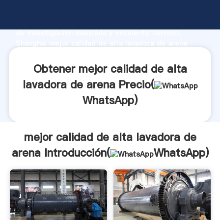
mejor calidad de alta lavadora de arena fabricante
Agarrando fuerte capacidad de producción, fuerza
de investigación avanzada y excelente servicio,
Shanghai mejor calidad de alta lavadora de arena
proveedor crea el valor y aporta valores a todos los
clientes.
Obtener mejor calidad de alta
lavadora de arena Precio(
WhatsApp
)
mejor calidad de alta lavadora de
arena Introducción(
WhatsApp
)