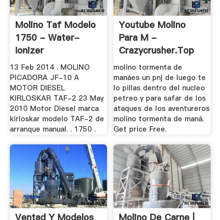
Molino Taf Modelo
Youtube Molino
1750 - Water-
Para M -
Ionizer
Crazycrusher.top
13 Feb 2014 . MOLINO
molino tormenta de
PICADORA JF-10 A
manáes un pnj de luego te
MOTOR DIESEL
lo pillas dentro del nucleo
KIRLOSKAR TAF-2 23 May
petreo y para safar de los
2010 Motor Diesel marca
ataques de los aventureros
kirloskar modelo TAF-2 de
molino tormenta de maná.
arranque manual. . 1750 .
Get price Free.
Ventad Y Modelos
Molino De Carne |