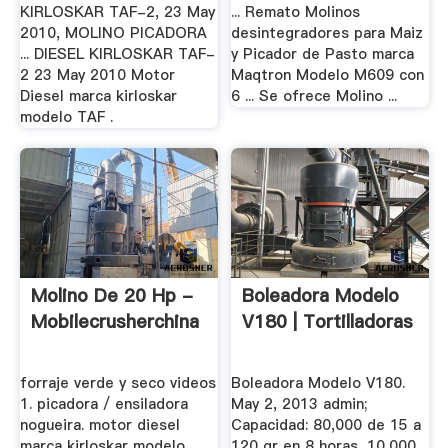
KIRLOSKAR TAF-2, 23 May
... Remato Molinos
2010, MOLINO PICADORA
desintegradores para Maiz
... DIESEL KIRLOSKAR TAF-
y Picador de Pasto marca
2 23 May 2010 Motor
Maqtron Modelo M609 con
Diesel marca kirloskar
6 ... Se ofrece Molino ...
modelo TAF .
Molino De 20 Hp -
Boleadora Modelo
Mobilecrusherchina
V180 | Tortilladoras
forraje verde y seco videos
Boleadora Modelo V180.
1. picadora / ensiladora
May 2, 2013 admin;
nogueira. motor diesel
Capacidad: 80,000 de 15 a
marca kirloskar modelo
120 gr en 8 horas, 10,000