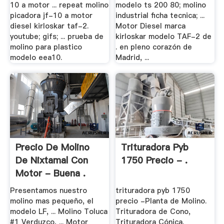
10 a motor ... repeat molino
modelo ts 200 80; molino
picadora jf-10 a motor
industrial ficha tecnica; ...
diesel kirloskar taf-2.
Motor Diesel marca
youtube; gifs; ... prueba de
kirloskar modelo TAF-2 de
molino para plastico
. en pleno corazón de
modelo eea10.
Madrid, ...
Precio De Molino
Trituradora Pyb
De Nixtamal Con
1750 Precio - .
Motor - Buena .
Presentamos nuestro
trituradora pyb 1750
molino mas pequeño, el
precio -Planta de Molino.
modelo LF, ... Molino Toluca
Trituradora de Cono,
#1 Verduzco, ... Motor
Trituradora Cónica.