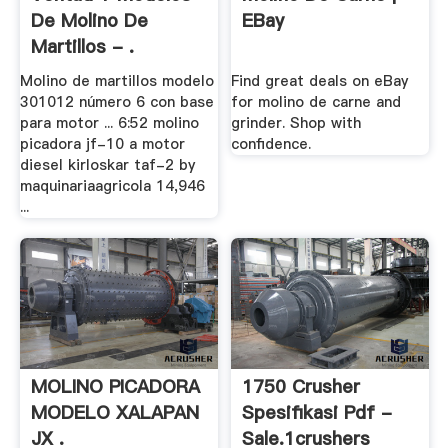
De Molino De
EBay
Martillos - .
Molino de martillos modelo
Find great deals on eBay
301012 número 6 con base
for molino de carne and
para motor ... 6:52 molino
grinder. Shop with
picadora jf-10 a motor
confidence.
diesel kirloskar taf-2 by
maquinariaagricola 14,946
...
MOLINO PICADORA
1750 Crusher
MODELO XALAPAN
Spesifikasi Pdf -
JX .
Sale.1crushers