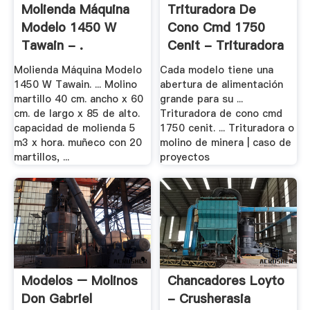
Molienda Máquina
Trituradora De
Modelo 1450 W
Cono Cmd 1750
Tawain - .
Cenit - Trituradora
.
Molienda Máquina Modelo
Cada modelo tiene una
1450 W Tawain. ... Molino
abertura de alimentación
martillo 40 cm. ancho x 60
grande para su ...
cm. de largo x 85 de alto.
Trituradora de cono cmd
capacidad de molienda 5
1750 cenit. ... Trituradora o
m3 x hora. muñeco con 20
molino de minera | caso de
martillos, ...
proyectos
Modelos – Molinos
Chancadores Loyto
Don Gabriel
- Crusherasia