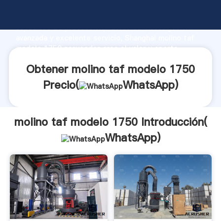
molino taf modelo 1750 fabricante Agarrando fuerte
capacidad de producción, fuerza de investigación
avanzada y excelente servicio, Shanghai molino taf
modelo 1750 proveedor crea el valor y aporta
valores a todos los clientes.
Obtener molino taf modelo 1750
Precio(
WhatsApp
)
molino taf modelo 1750 Introducción(
WhatsApp
)