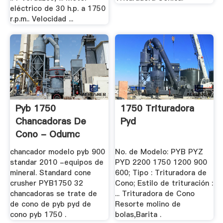
eléctrico de 30 h.p. a 1750
r.p.m.. Velocidad ...
Pyb 1750
1750 Trituradora
Chancadoras De
Pyd
Cono - Odumc
chancador modelo pyb 900
No. de Modelo: PYB PYZ
standar 2010 -equipos de
PYD 2200 1750 1200 900
mineral. Standard cone
600; Tipo : Trituradora de
crusher PYB1750 32
Cono; Estilo de trituración :
chancadoras se trate de
... Trituradora de Cono
de cono de pyb pyd de
Resorte molino de
cono pyb 1750 .
bolas,Barita .