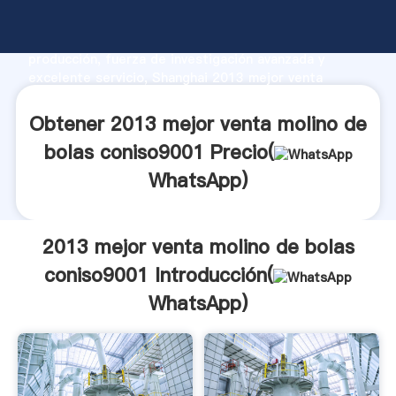
2013 mejor venta molino de bolas coniso9001
fabricante Agarrando fuerte capacidad de
producción, fuerza de investigación avanzada y
excelente servicio, Shanghai 2013 mejor venta
molino de bolas coniso9001 proveedor crea el valor y
aporta valores a todos los clientes.
Obtener 2013 mejor venta molino de
bolas coniso9001 Precio(
WhatsApp
)
2013 mejor venta molino de bolas
coniso9001 Introducción(
WhatsApp
)