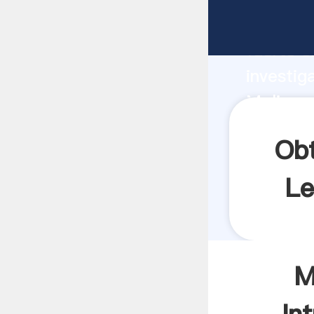
Molinos 
fuerte c
investig
Molinos 
aporta v
Obt
Le
M