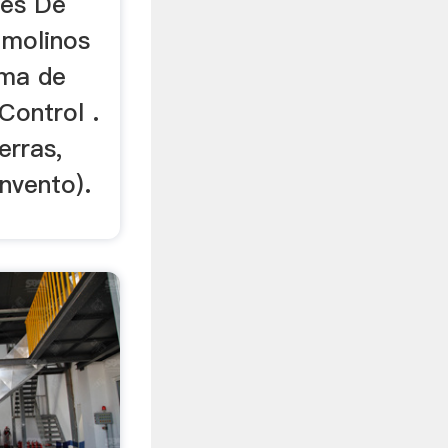
res De
 molinos
ema de
Control .
erras,
nvento).