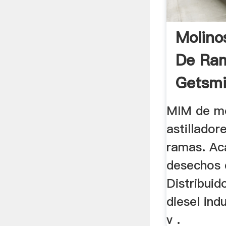
Molinos
De Ra
Getsmi
MIM de mo
astillador
ramas. Ac
desechos 
Distribui
diesel indu
v .