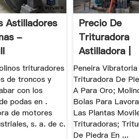
 Astilladores
Precio De
mas -
Trituradora
ll
Astilladora |
Trituradora Y
linos trituradores
Peneira Vibratoria
es de troncos y
Trituradora De Pi
abar con los
A Para Oro; Molin
de podas en .
Bolas Para Lavorat
dora de motores
Las Plantas Movil
striales, s. a. de c.
Trituradoras; Trit
De Piedra En ...