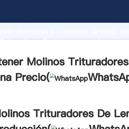
Trituradores De Lena fabricante Agar
apacidad de producción, fuerza de
ación avanzada y excelente servicio, Sh
Trituradores De Lena proveedor crea el
alores a todos los clientes.
ener Molinos Trituradore
na Precio(
WhatsA
olinos Trituradores De Le