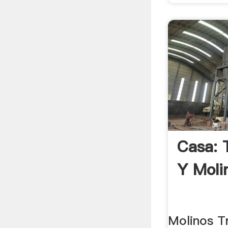
Сasa: 
Y Moli
Molinos Tr