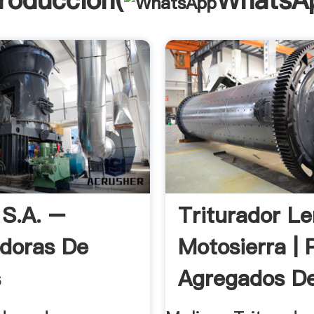
troducción(
WhatsA
S.A. –
Triturador L
adoras De
Motosierra | 
s
Agregados De 