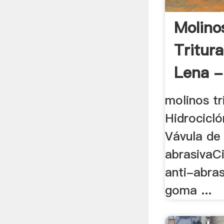
Molino
Tritur
Lena -
molinos tr
Hidrocicl
Vávula de
abrasivaC
anti-abra
goma ...