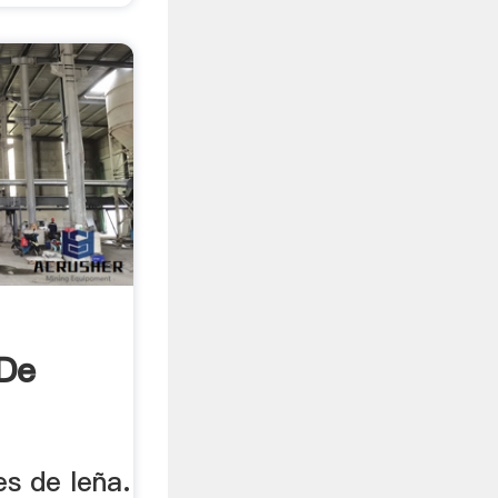
 De
es de leña.