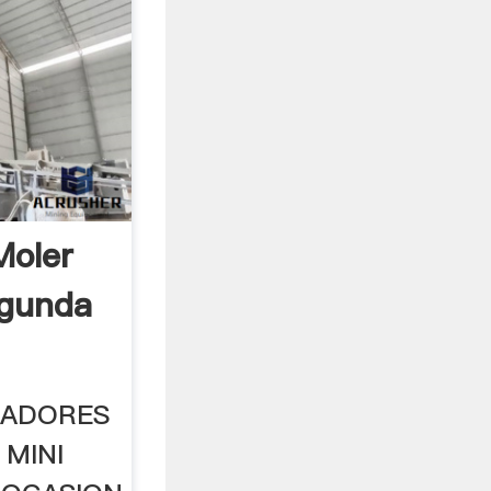
Moler
egunda
RADORES
 MINI