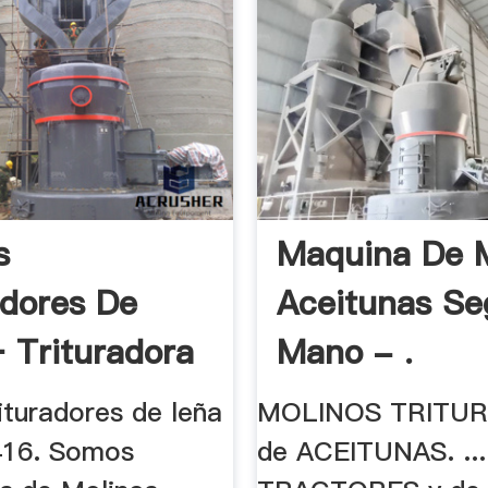
s
Maquina De 
adores De
Aceitunas S
 Trituradora
Mano - .
ituradores de leña
MOLINOS TRITU
416. Somos
de ACEITUNAS. ...