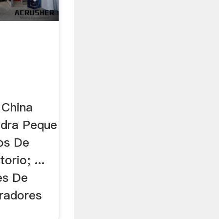
 .
 China
edra Peque
os De
orio; ...
es De
uradores