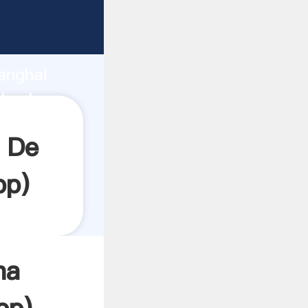
rando
anghai
 valor y
s De
pp
)
na