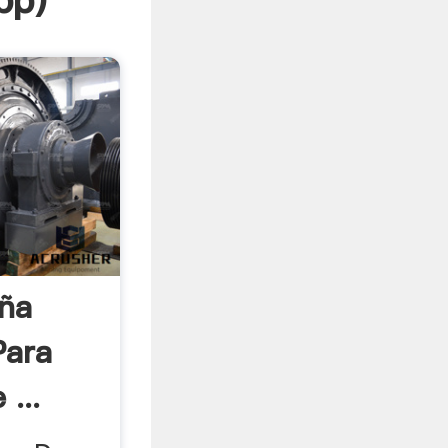
pp
)
eña
Para
...