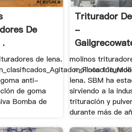
s
Triturador D
adores De
-
 .
Gailgrecowat
ituradores de lena.
molinos triturador
ón_clasificados_Agitador_Flotación_Mol
. molinos triturad
 goma anti-
lena. SBM ha est
iclón de goma
sirviendo a la indu
siva Bomba de
trituración y pulve
durante más de año