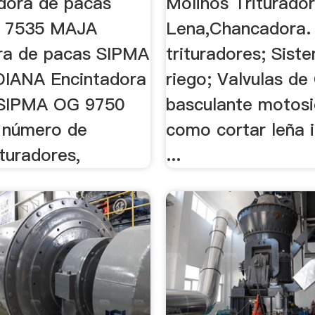
adora de pacas
Molinos Triturado
 7535 MAJA
Lena,Chancadora.
ra de pacas SIPMA
trituradores; Sist
IANA Encintadora
riego; Valvulas de 
 SIPMA OG 9750
basculante motosi
y número de
como cortar leña i
ituradores,
...