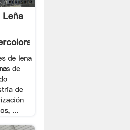
e Leña
ercolors.xyz
es de lena
ino
ores de
ado
stria de
rización
s, ...