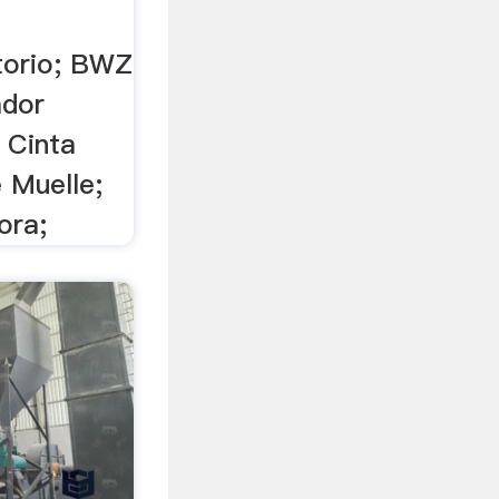
torio; BWZ
ador
 Cinta
 Muelle;
ora;