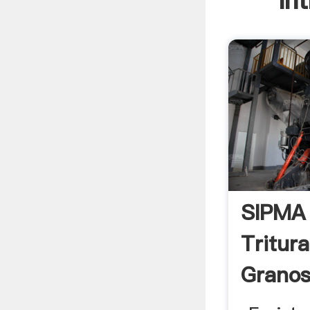
In
SIPMA 
Tritur
Grano