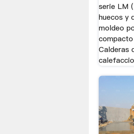
serie LM 
huecos y 
moldeo po
compacto d
Calderas 
calefacci