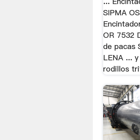
... Encint
SIPMA OS
Encintado
OR 7532 D
de pacas
LENA ... 
rodillos tr