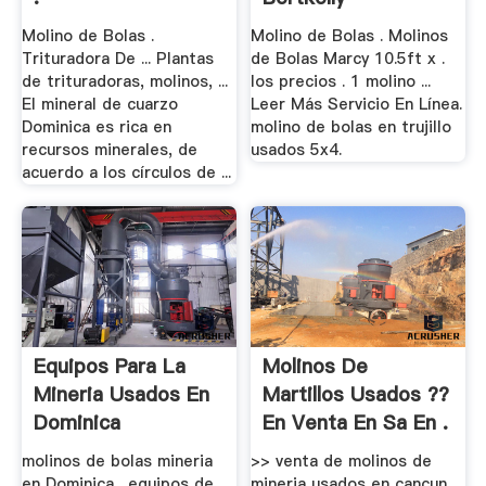
Molino de Bolas .
Molino de Bolas . Molinos
Trituradora De ... Plantas
de Bolas Marcy 10.5ft x .
de trituradoras, molinos, ...
los precios . 1 molino ...
El mineral de cuarzo
Leer Más Servicio En Línea.
Dominica es rica en
molino de bolas en trujillo
recursos minerales, de
usados 5x4.
acuerdo a los círculos de ...
Equipos Para La
Molinos De
Mineria Usados En
Martillos Usados ??
Dominica
En Venta En Sa En .
molinos de bolas mineria
>> venta de molinos de
en Dominica . equipos de
mineria usados en cancun ...