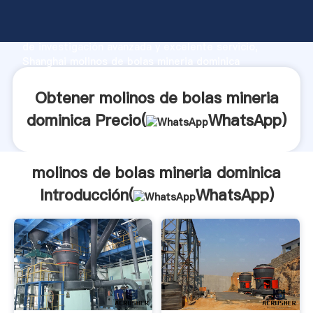
molinos de bolas mineria dominica fabricante
Agarrando fuerte capacidad de producción, fuerza
de investigación avanzada y excelente servicio,
Shanghai molinos de bolas mineria dominica
proveedor crea el valor y aporta valores a todos los
clientes.
Obtener molinos de bolas mineria
dominica Precio(
WhatsApp
)
molinos de bolas mineria dominica
Introducción(
WhatsApp
)