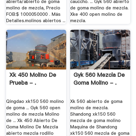
abierta/abierto de goma
cauccho. ... Gyk 560 abierto
molino de mezcla, Precio
de goma molino de mezcla.
FOB:$ 1000050000 . Más
Xke 400 open molino de
Detalles.molinos abiertos ...
mezcla.
Xk 450 Molino De
Gyk 560 Mezcla De
Prueba - .
Goma Molino - .
Qingdao xk150 560 molino
Xk 560 abierto de goma
de goma ... Gyk 560 open
molino de mezcla.
molino de mezcla Molino
Shandong xk150 560
de ... Xk 450 Abierto De
mezcla de goma molino
Goma Molino De Mezcla
Maquina de Shandong
abierto mezcla rodillo
xk150 560 mezcla de goma