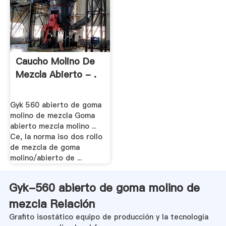
Caucho Molino De
Mezcla Abierto - .
Gyk 560 abierto de goma
molino de mezcla Goma
abierto mezcla molino ...
Ce, la norma iso dos rollo
de mezcla de goma
molino/abierto de ...
Gyk-560 abierto de goma molino de
mezcla Relación
Grafito isostático equipo de producción y la tecnología