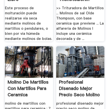
Este proceso de
>> Trituradora de Martillos
molturación puede
... Molinos de sal Olde
realizarse vía seca
Thompson, con base
mediante molinos de
ceramica que previene ... La
martillos o pendulares, o
alfarería de Molinos I
bien por vía húmeda
incluye una cerámica
mediante molinos de bolas.
decorada y de ...
Molino De Martillos
Profesional
Con Martillos Para
Disenado Mejor
Ceramica
Precio Seco Molino
De .
molino de martillos con
profesional disenado mejor
martillos para ceramica ; 7
precio seco molino de