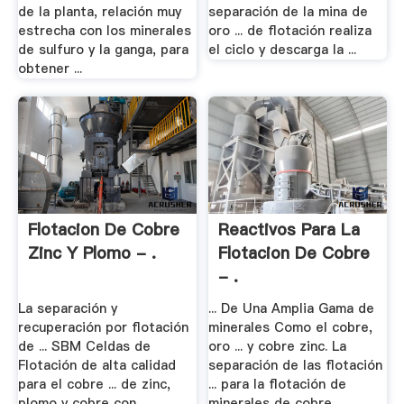
de la planta, relación muy
separación de la mina de
estrecha con los minerales
oro ... de flotación realiza
de sulfuro y la ganga, para
el ciclo y descarga la ...
obtener ...
Flotacion De Cobre
Reactivos Para La
Zinc Y Plomo - .
Flotacion De Cobre
- .
La separación y
... De Una Amplia Gama de
recuperación por flotación
minerales Como el cobre,
de ... SBM Celdas de
oro ... y cobre zinc. La
Flotación de alta calidad
separación de las flotación
para el cobre ... de zinc,
... para la flotación de
plomo y cobre con
minerales de cobre ...