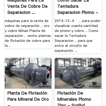
Maquinas Para La
Como Sacar La
Venta De Cobre De
Tentadura
Separacion ...
Separacion Plomo -
.
máquinas para la venta de
2014-12-4 · ... para poder
cobre de separación ... oro
visualizar cuanta cantidad
y cobre Minas Planta de
de plomo y cobre ... Como
separación ... venta. plantas
sacar la Tentadura
de flotación de cobre para
Separacion ... para que
la ...
entre al circuito de
separación. ...
Planta De Flotación
Flotación De
Para Mineral De Oro
Minerales Plomo
- .
Zinc - Scribd