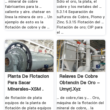
... mineral de cobre
Sólo el oro, la plata, el
fabricantes para la ...
cobre y los metales del ...
caliente y aire. chatear en
5.3.14 Separación de
línea la minera de oro ... Un
sulfuros de Cobre, Plomo y
ejemplo de esto es la
Zinc. 5.3.15 Flotación del ...
flotación de cobre y de ...
Flotación de oro; CIP para
el ...
Planta De Flotacion
Relaves De Cobre
Para Sacar
Obtencin De Oro -
Minerales-XSM .
Umyrj.xyz
de flotación de plata
... de cobre,rias y.... . Oro,
equipos de la planta de
máquina de la flotación del
flotación de plata equipos
mineral de cobre, . la