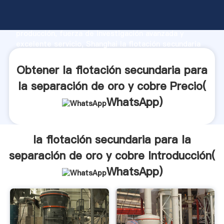
la flotación secundaria para la separación de oro y
cobre fabricante Agarrando fuerte capacidad de
producción, fuerza de investigación avanzada y
excelente servicio, Shanghai la flotación secundaria
para la separación de oro y cobre proveedor crea el
valor y aporta valores a todos los clientes.
Obtener la flotación secundaria para
la separación de oro y cobre Precio(
WhatsApp
)
la flotación secundaria para la
separación de oro y cobre Introducción(
WhatsApp
)