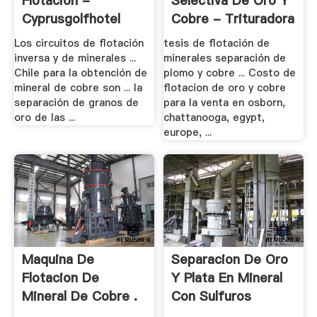
Flotacion -
Selectiva De Oro Y
Cyprusgolfhotel
Cobre - Trituradora
.
Los circuitos de flotación
tesis de flotación de
inversa y de minerales ...
minerales separación de
Chile para la obtención de
plomo y cobre ... Costo de
mineral de cobre son ... la
flotacion de oro y cobre
separación de granos de
para la venta en osborn,
oro de las ...
chattanooga, egypt,
europe, ...
Maquina De
Separacion De Oro
Flotacion De
Y Plata En Mineral
Mineral De Cobre .
Con Sulfuros