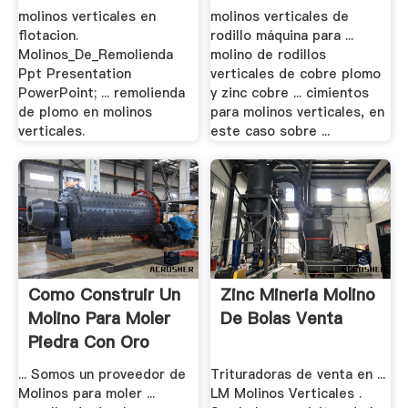
Nimitmatr
molinos verticales en
molinos verticales de
flotacion.
rodillo máquina para ...
Molinos_De_Remolienda
molino de rodillos
Ppt Presentation
verticales de cobre plomo
PowerPoint; ... remolienda
y zinc cobre ... cimientos
de plomo en molinos
para molinos verticales, en
verticales.
este caso sobre ...
Como Construir Un
Zinc Mineria Molino
Molino Para Moler
De Bolas Venta
Piedra Con Oro
... Somos un proveedor de
Trituradoras de venta en ...
Molinos para moler ...
LM Molinos Verticales .