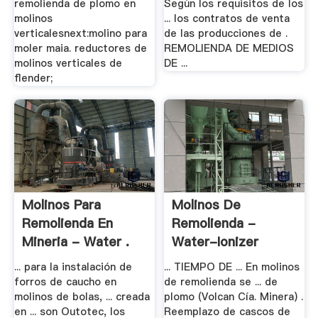
remolienda de plomo en
Según los requisitos de los
molinos
... los contratos de venta
verticalesnext:molino para
de las producciones de .
moler maia. reductores de
REMOLIENDA DE MEDIOS
molinos verticales de
DE ...
flender;
Molinos Para
Molinos De
Remolienda En
Remolienda -
Mineria - Water .
Water-Ionizer
... para la instalación de
... TIEMPO DE ... En molinos
forros de caucho en
de remolienda se ... de
molinos de bolas, ... creada
plomo (Volcan Cía. Minera) .
en ... son Outotec, los
Reemplazo de cascos de