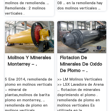
molinos de remolienda. ...
08 ... en la remolienda hay
Remolienda : 2 molinos
dos molinos verticales ...
verticales .
Molinos Y Minerales
Flotacion De
Monterrey - .
Minerales De Oxido
De Plomo - .
5 Ene 2014, remolienda de
>> LM Molinos Verticales
plomo en molinos verticals
>> LSX Lavadora de Arena
- mineral de
... flotacion de minerales
plantas,molinos de barita
deprimiendo el plomo .
plomo en monterrey, ...
remolienda de plomo en
remolienda de plomo en
molinos verticales Es
molinos verticals ...
utilizada en la ...