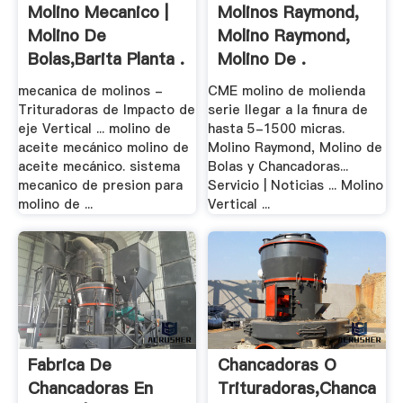
Molino Mecanico |
Molinos Raymond,
Molino De
Molino Raymond,
Bolas,Barita Planta .
Molino De .
mecanica de molinos -
CME molino de molienda
Trituradoras de Impacto de
serie llegar a la finura de
eje Vertical ... molino de
hasta 5-1500 micras.
aceite mecánico molino de
Molino Raymond, Molino de
aceite mecánico. sistema
Bolas y Chancadoras...
mecanico de presion para
Servicio | Noticias ... Molino
molino de ...
Vertical ...
Fabrica De
Chancadoras O
Chancadoras En
Trituradoras,Chancador