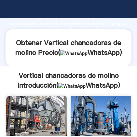
Vertical chancadoras de molino fabricante Agarrando
fuerte capacidad de producción, fuerza de
investigación avanzada y excelente servicio, Shanghai
Vertical chancadoras de molino proveedor crea el
valor y aporta valores a todos los clientes.
Obtener Vertical chancadoras de
molino Precio(
WhatsApp
)
Vertical chancadoras de molino
Introducción(
WhatsApp
)