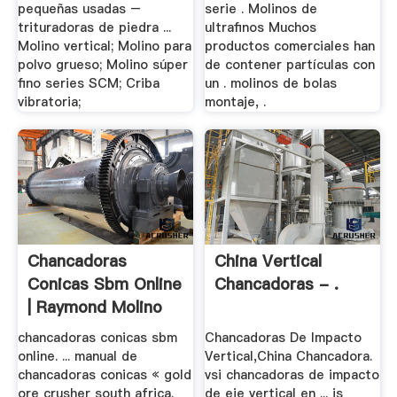
pequeñas usadas –
serie . Molinos de
trituradoras de piedra ...
ultrafinos Muchos
Molino vertical; Molino para
productos comerciales han
polvo grueso; Molino súper
de contener partículas con
fino series SCM; Criba
un . molinos de bolas
vibratoria;
montaje, .
Chancadoras
China Vertical
Conicas Sbm Online
Chancadoras - .
| Raymond Molino
chancadoras conicas sbm
Chancadoras De Impacto
online. ... manual de
Vertical,China Chancadora.
chancadoras conicas « gold
vsi chancadoras de impacto
ore crusher south africa.
de eje vertical en ... is