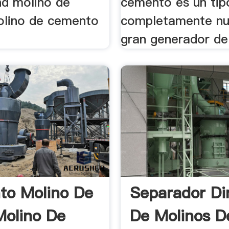
nd molino de
cemento es un tip
molino de cemento
completamente nu
gran generador de 
o Molino De
Separador D
Molino De
De Molinos D