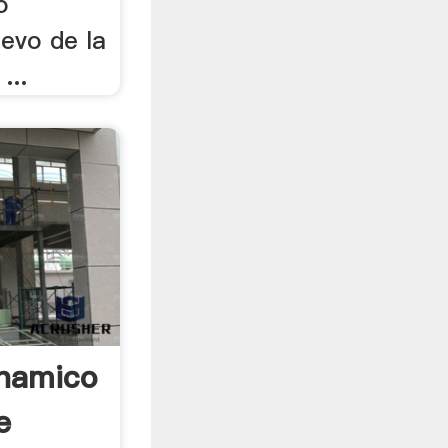
o
evo de la
...
inamico
e