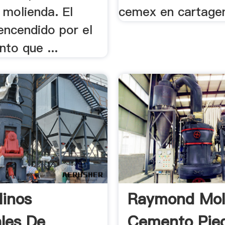
 molienda. El
cemex en cartagen
encendido por el
to que ...
linos
Raymond Mol
ales De
Cemento Pie