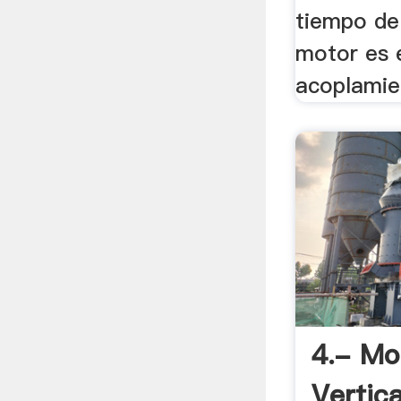
tiempo de
motor es 
acoplamien
4.- Mo
Vertic