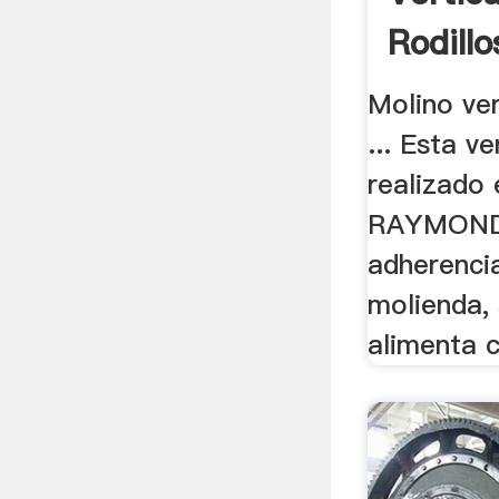
Rodillo
Molino ver
... Esta v
realizado 
RAYMOND 
adherencia
molienda, 
alimenta c