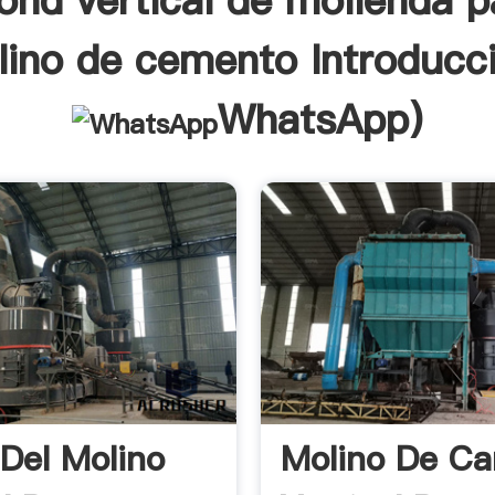
nd vertical de molienda p
ino de cemento Introducc
WhatsApp
)
 Del Molino
Molino De Ca