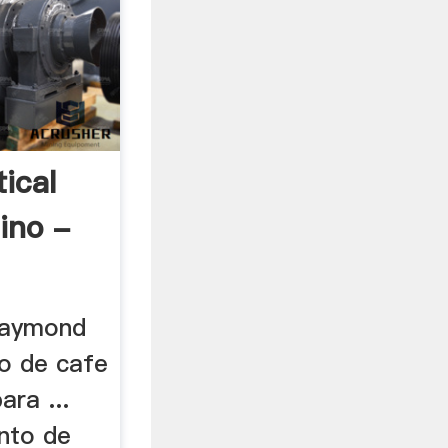
ical
ino -
raymond
no de cafe
ara ...
nto de