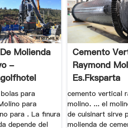
 De Molienda
Cemento Vert
vo -
Raymond Mol
golfhotel
Es.fksparta
 bolas para
cemento vertical 
Molino para
molino. ... el moli
no para . La finura
de cuisinart sirve p
da depende del
molienda de ceme