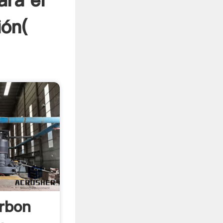
ara el
ión(
rbon