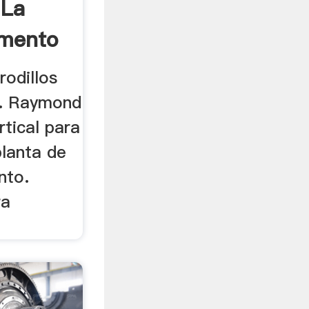
 La
emento
rodillos
.. Raymond
rtical para
planta de
nto.
ra