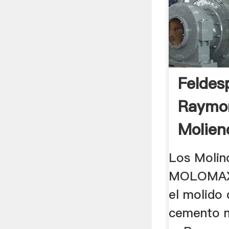
Feldes
Raymo
Molien
Los Molin
MOLOMAX 
el molido 
cemento m