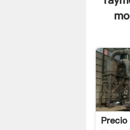
raymo
mol
Precio