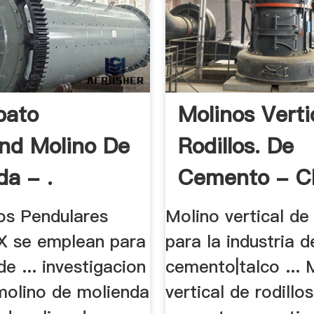
pato
Molinos Verti
nd Molino De
Rodillos. De
da - .
Cemento - Ch
os Pendulares
Molino vertical de 
se emplean para
para la industria d
de ... investigacion
cemento|talco ... 
olino de molienda
vertical de rodillos