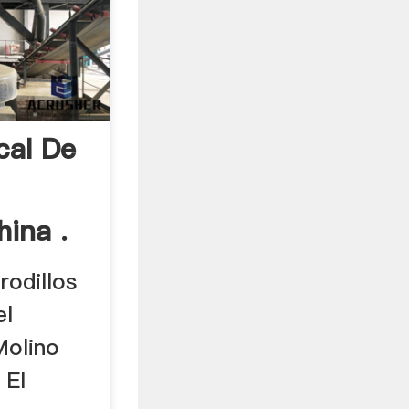
cal De
ina .
rodillos
el
Molino
 El