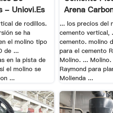
s - Uniovi.es
Arena Carbo
tical de rodillos.
... los precios del
ersión se ha
cemento vertical, .
en el molino tipo
cemento. molino 
de ...
para el cemento 
s en la pista de
Molino. ... Molino
si el molino se
Raymond para pla
on ...
Molienda ...