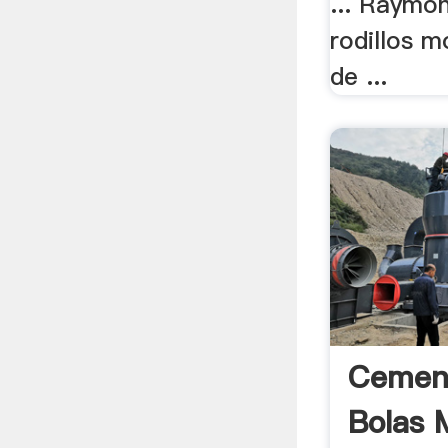
... Raymo
rodillos 
de ...
Cement
Bolas 