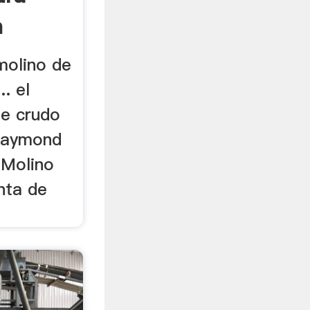
n
 molino de
.. el
de crudo
Raymond
. Molino
nta de