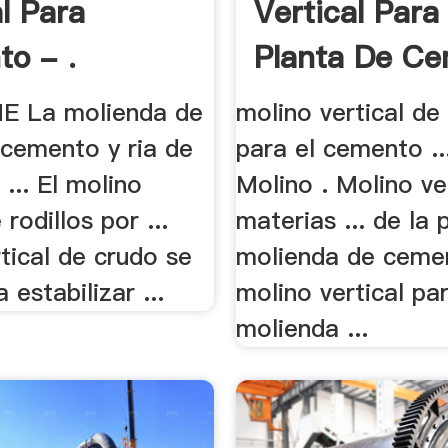
al Para
Vertical Para
o - .
Planta De C
E La molienda de
molino vertical de 
 cemento y ria de
para el cemento .
 ... El molino
Molino . Molino ve
 rodillos por ...
materias ... de la 
tical de crudo se
molienda de ceme
a estabilizar ...
molino vertical pa
molienda ...