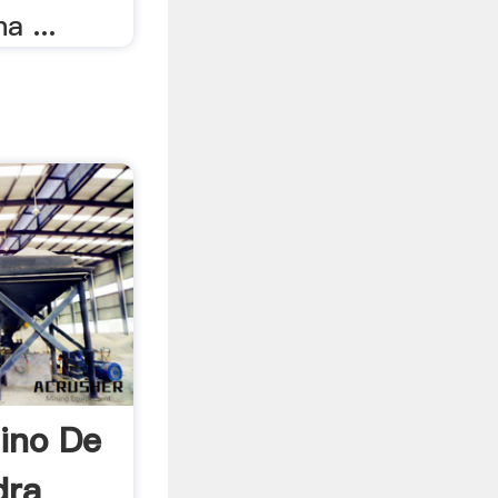
a ...
ino De
dra