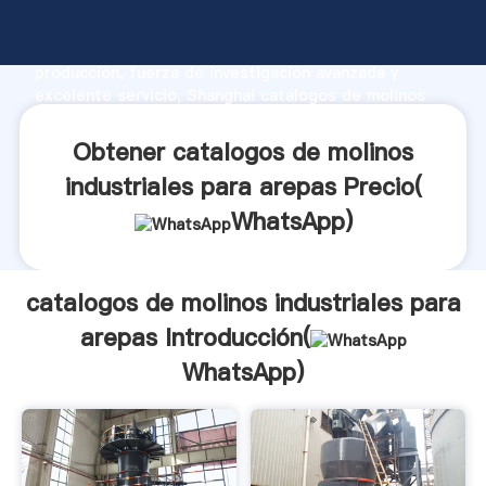
catalogos de molinos industriales para arepas
fabricante Agarrando fuerte capacidad de
producción, fuerza de investigación avanzada y
excelente servicio, Shanghai catalogos de molinos
industriales para arepas proveedor crea el valor y
aporta valores a todos los clientes.
Obtener catalogos de molinos
industriales para arepas Precio(
WhatsApp
)
catalogos de molinos industriales para
arepas Introducción(
WhatsApp
)